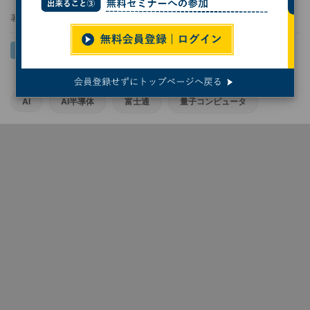
著者：
熊谷知泰
AI
AI半導体
富士通
量子コンピュータ