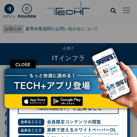
ログイン
新規会員登録
お知らせ
夏季休業期間のお問い合わせについて
企業IT
ITインフラ
CLOSE
TECH+
企業IT
ITインフラ
AI・プロセッサ・量子コンピュータ、富士通CTOが開発ロードマップ語る - IR
Day 2025
レポート
AI・プロセッサ・量子コンピュータ、富士通
CTOが開発ロードマップ語る - IR Day 2025
掲載日
2025/09/11 13:18