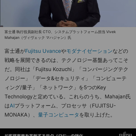
富士通 執行役員副社長 CTO、システムプラットフォーム担当 Vivek
Mahajan（ヴィヴェック マハジャン）氏
富士通が
Fujitsu Uvance
や
モダナイゼーション
などの
戦略を展開できるのは、テクノロジー基盤あってこそ
だ。同社は「Fujitsu Kozuchi」「コンバージングテク
ノロジー」「データ&セキュリティ」「コンピューテ
ィング/量子」「ネットワーク」を5つのKey
Technologyと定めている。これらのうち、Mahajan氏
は
AI
プラットフォーム、プロセッサ（FUJITSU-
MONAKA）、
量子コンピュータ
を取り上げた。