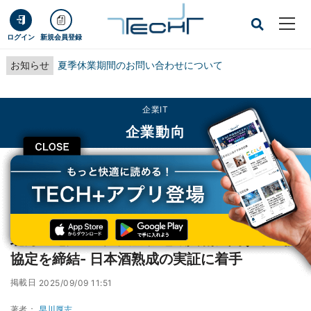
ログイン
新規会員登録
お知らせ
夏季休業期間のお問い合わせについて
企業IT
企業動向
CLOSE
TECH+
企業IT
企業動向
北海道電力×上川大雪、地域共創に関する連携協定を締結- 日本酒熟成の実証に
着手
北海道電力×上川大雪、地域共創に関する連携
協定を締結- 日本酒熟成の実証に着手
掲載日
2025/09/09 11:51
著者：
早川厚志