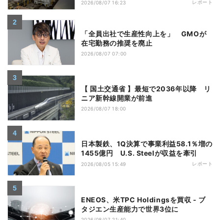
レポート
2026/08/07 16:23
「全員出社で生産性向上を」 GMOが
在宅勤務の推奨を廃止
2026/08/07 07:00
【 国土交通省 】最短で2036年以降 リ
ニア新幹線開業が前進
2026/08/07 18:00
日本製鉄、1Q決算で事業利益58.1％増の
1455億円 U.S. Steelが収益を牽引
レポート
2026/08/05 15:49
ENEOS、米TPC Holdingsを買収 - ブ
タジエン生産能力で世界3位に
2026/08/07 21:40