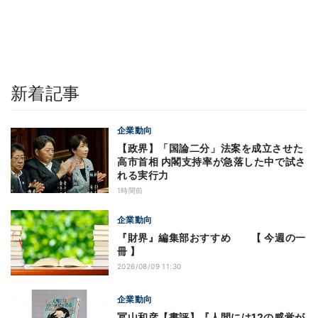
新着記事
企業動向
【政界】「国論二分」法案を成立させた
高市首相 内閣支持率が急落した中で試さ
れる実行力
1時間前
企業動向
『財界』編集部おすすめ 【 今週の一
冊 】
2026/08/09 11:30
企業動向
冨山和彦【書評】『人間には12の感覚が