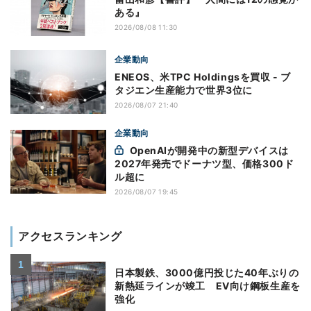
ある』
2026/08/08 11:30
企業動向
ENEOS、米TPC Holdingsを買収 - ブ
タジエン生産能力で世界3位に
2026/08/07 21:40
企業動向
OpenAIが開発中の新型デバイスは
2027年発売でドーナツ型、価格300ド
ル超に
2026/08/07 19:45
アクセスランキング
日本製鉄、3000億円投じた40年ぶりの
新熱延ラインが竣工 EV向け鋼板生産を
強化