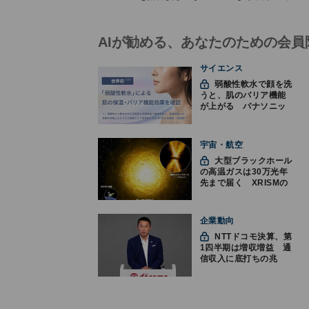
AIが勧める、あなたのための会員
サイエンス
弱酸性軟水で顔を洗
うと、肌のバリア機能
が上がる パナソニッ
クと神戸大が確認
宇宙・航空
大型ブラックホール
の高温ガスは30万光年
先まで届く XRISMの
観測で判明
企業動向
NTTドコモ決算、第
1四半期は増収増益 通
信収入に底打ちの兆
し、金融・AIを強化