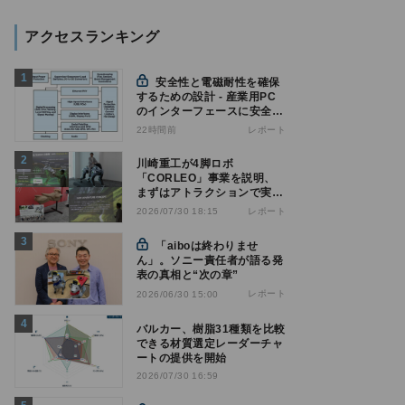
アクセスランキング
安全性と電磁耐性を確保
するための設計 - 産業用PC
のインターフェースに安全絶
縁を適用する
22時間前
レポート
川崎重工が4脚ロボ
「CORLEO」事業を説明、
まずはアトラクションで実用
化へ
レポート
2026/07/30 18:15
「aiboは終わりませ
ん」。ソニー責任者が語る発
表の真相と“次の章”
レポート
2026/06/30 15:00
バルカー、樹脂31種類を比較
できる材質選定レーダーチャ
ートの提供を開始
2026/07/30 16:59