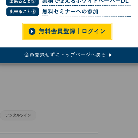
IA OmniverseをAnsysアプリに統合
verseをAnsysアプリに統合
デジタルツイン