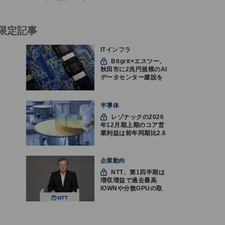
限定記事
ITインフラ
Bitgrit×エスツー、
秋田市に2兆円規模のAI
データセンター建設を
計画か
半導体
レゾナックの2026
年12月期上期のコア営
業利益は前年同期比2.6
倍の888億円、AI向け半
導体材料が好調
企業動向
NTT、第1四半期は
増収増益で過去最高
IOWNや分散GPUの取
り組みを説明