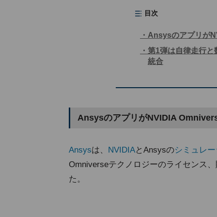
目次
AnsysのアプリがNV
第1弾は自律走行と
統合
AnsysのアプリがNVIDIA Omniv
Ansys
は、
NVIDIA
とAnsysの
シミュレー
Omniverseテクノロジーのライセ
た。