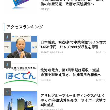
信の破産問題、政府が実態調査へ
6時間前
アクセスランキング
日本製鉄、1Q決算で事業利益58.1％増の
1455億円 U.S. Steelが収益を牽引
レポート
2026/08/05 15:49
北海道電力、第1四半期は増収・減益
通期予想据え置き、泊発電所再稼働へ
18時間前
レポート
アサヒグループホールディングスがよう
やく25年度決算を発表 サイバー攻撃で
4割減益