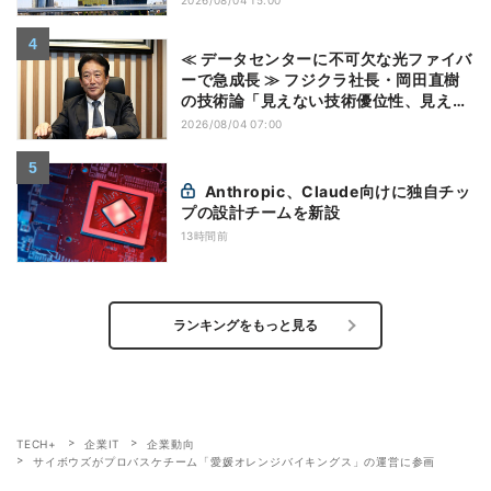
2026/08/04 15:00
≪ データセンターに不可欠な光ファイバ
ーで急成長 ≫ フジクラ社長・岡田直樹
の技術論「見えない技術優位性、見えな
い差別化でトップの座を！」
2026/08/04 07:00
Anthropic、Claude向けに独自チッ
プの設計チームを新設
13時間前
ランキングをもっと見る
TECH+
企業IT
企業動向
サイボウズがプロバスケチーム「愛媛オレンジバイキングス」の運営に参画