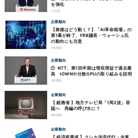
を強化
11分前
企業動向
【株価はどう動く？】「AI革命相場」の
第1幕が終了、FRB議長・ウォーシュ氏
の動向にも注意
1時間前
企業動向
NTT、第1四半期は増収増益で過去最
高 IOWNや分散GPUの取り組みを説明
1時間前
企業動向
【 総務省 】地方テレビ局「1局2波」容
認へ 再編の呼び水に？
3時間前
企業動向
【 経済産業省 】クレカ決済代行・全東