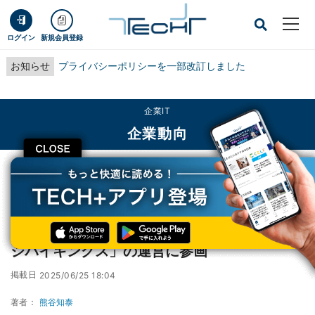
ログイン
新規会員登録
お知らせ
プライバシーポリシーを一部改訂しました
企業IT
企業動向
CLOSE
TECH+
企業IT
企業動向
サイボウズがプロバスケチーム「愛媛オレンジバイキングス」の運営に参画
サイボウズがプロバスケチーム「愛媛オレン
ジバイキングス」の運営に参画
掲載日
2025/06/25 18:04
著者：
熊谷知泰