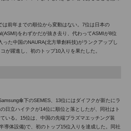
では前年までの順位から変動はない。7位は日本の
ional(ASMI)をわずかだが抜き去り、代わってASMIが8位
入った中国のNAURA(北方華創科技)がランクアップし
スコが躍進し、初のトップ10入りを果たした。
韓Samsung傘下のSEMES、13位にはダイフクが新たにラ
位の日立ハイテクが14位に順位と落としたが、同社はト
している。15位は、中国の先端プラズマエッチング装
微半導体設備)で、初のトップ15位入りを達成した。同社