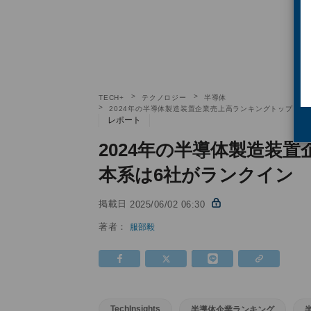
TECH+
テクノロジー
半導体
2024年の半導体製造装置企業売上高ランキングトップ15、日本
レポート
2024年の半導体製造装
本系は6社がランクイン Tec
掲載日
2025/06/02 06:30
著者：
服部毅
TechInsights
半導体企業ランキング