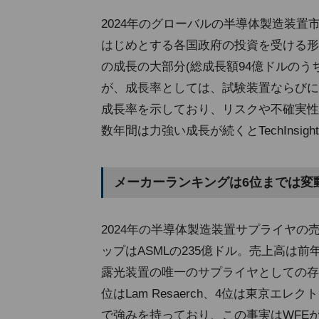
2024年のグローバルの半導体製造装置市
はじめとする各国政府の投資を受ける形で
の成長の大部分(総成長額94億ドルのうち
が、成長率としては、試験装置ならびに
成長率を示しており、リスクや不確実性
数年間は力強い成長が続くとTechInsig
メーカーランキングは6位までは変
2024年の半導体製造装置サプライヤの
ップはASMLの235億ドル。売上高は
露光装置の唯一のサプライヤとしての存在感を示し
位はLam Resaerch、4位は東京エレ
で強みを持っており、この事実はWFE