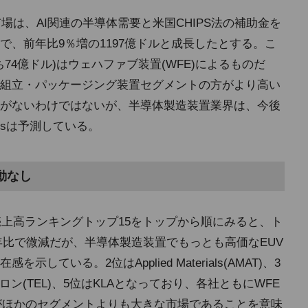
場は、AI関連の半導体需要と米国CHIPS法の補助金を
、前年比9％増の1197億ドルと成長したとする。こ
74億ドル)はウェハファブ装置(WFE)によるものだ
組立・パッケージング装置セグメントの方がより高い
がないわけではないが、半導体製造装置業界は、今後
htsは予測している。
動なし
売上高ランキングトップ15をトップから順にみると、ト
前年比で微減だが、半導体製造装置でもっとも高価なEUV
ている。2位はApplied Materials(AMAT)、3
クトロン(TEL)、5位はKLAとなっており、各社ともにWFE
がほかのセグメントよりも大きな市場であることを意味