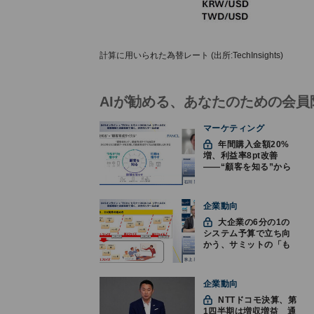
計算に用いられた為替レート (出所:TechInsights)
AIが勧める、あなたのための会員
マーケティング
年間購入金額20%
増、利益率8pt改善
——“顧客を知る”から
始まったファンケルの
通販変革と、次に見据
えるオムニチャネル
企業動向
大企業の6分の1の
システム予算で立ち向
かう、サミットの「も
みくちゃDX」
企業動向
NTTドコモ決算、第
1四半期は増収増益 通