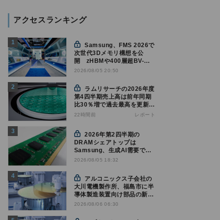
アクセスランキング
Samsung、FMS 2026で
次世代3Dメモリ構想を公
開 zHBMや400層超BV-
NANDを披露
2026/08/05 20:50
ラムリサーチの2026年度
第4四半期売上高は前年同期
比30％増で過去最高を更新、
NAND関連が好調
22時間前
レポート
2026年第2四半期の
DRAMシェアトップは
Samsung、生成AI需要で競
争構図に変化
2026/08/05 18:32
Counterpoint調べ
アルコニックス子会社の
大川電機製作所、福島市に半
導体製造装置向け部品の新工
場建設を決定
2026/08/06 06:30