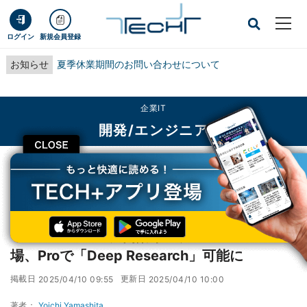
ログイン
新規会員登録
お知らせ
夏季休業期間のお問い合わせについて
企業IT
開発/エンジニア
CLOSE
TECH+
企業IT
開発/エンジニア
「Gemini 2.5」に高効率モデル「Flash」登場、Proで「Deep Research」可
能に
「Gemini 2.5」に高効率モデル「Flash」登
場、Proで「Deep Research」可能に
掲載日
更新日
2025/04/10 09:55
2025/04/10 10:00
著者：
Yoichi Yamashita