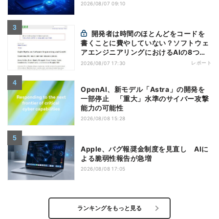
2026/08/07 09:10
開発者は時間のほとんどをコードを
書くことに費やしていない？ソフトウェ
アエンジニアリングにおけるAIの8つの
神話への賛否
レポート
2026/08/07 17:30
OpenAI、新モデル「Astra」の開発を
一部停止 「重大」水準のサイバー攻撃
能力の可能性
2026/08/08 15:28
Apple、バグ報奨金制度を見直し AIに
よる脆弱性報告が急増
2026/08/08 17:05
ランキングをもっと見る