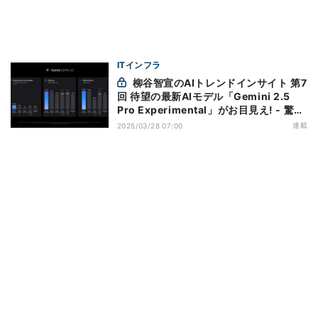
ITインフラ
柳谷智宣のAIトレンドインサイト 第7
回 待望の最新AIモデル「Gemini 2.5
Pro Experimental」がお目見え! - 驚き
の実力
連載
2025/03/28 07:00