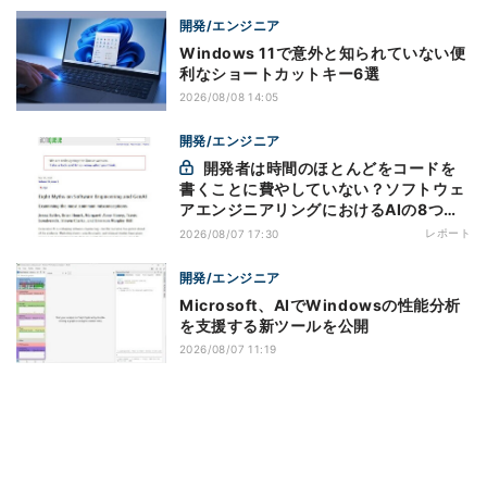
開発/エンジニア
Windows 11で意外と知られていない便
利なショートカットキー6選
2026/08/08 14:05
開発/エンジニア
開発者は時間のほとんどをコードを
書くことに費やしていない？ソフトウェ
アエンジニアリングにおけるAIの8つの
神話への賛否
レポート
2026/08/07 17:30
開発/エンジニア
Microsoft、AIでWindowsの性能分析
を支援する新ツールを公開
2026/08/07 11:19