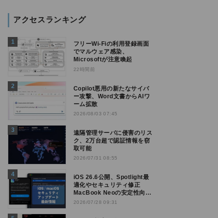
アクセスランキング
フリーWi-Fiの利用登録画面
でマルウェア感染、
Microsoftが注意喚起
22時間前
Copilot悪用の新たなサイバ
ー攻撃、Word文書からAIワ
ーム拡散
2026/08/03 07:45
遠隔管理サーバに侵害のリス
ク、2万台超で認証情報を窃
取可能
2026/07/31 08:55
iOS 26.6公開、Spotlight最
適化やセキュリティ修正
MacBook Neoの安定性向上
も
2026/07/28 09:31