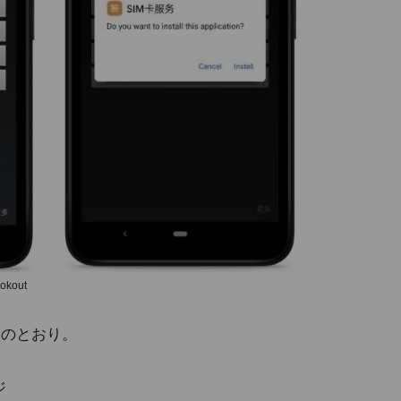
kout
は次のとおり。
ジ