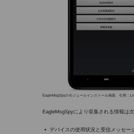
EagleMsgSpyのモジュールインストール画面 引用：Loo
EagleMsgSpyにより収集される情報
デバイスの使用状況と受信メッセー