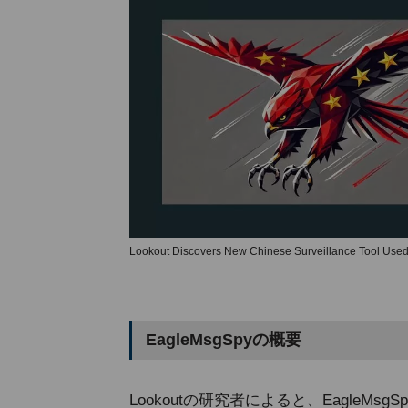
Lookout Discovers New Chinese Surveillance Tool Used 
EagleMsgSpyの概要
Lookoutの研究者によると、EagleM