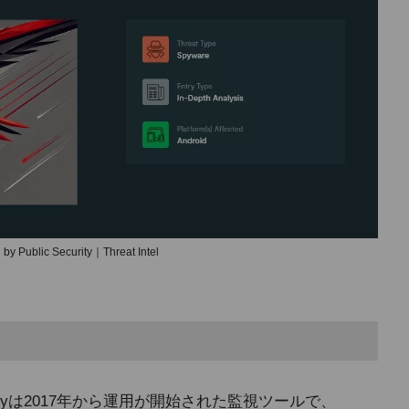
by Public Security｜Threat Intel
sgSpyは2017年から運用が開始された監視ツールで、