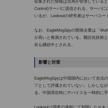
収集された情報は当局が管理しているとみられ
Control)サーバに送信される。サ
いるが、Lookoutの研究者はサーバコ
なお、EagleMsgSpyの開発企業は「Wuhan Chi
が高いと推測されている。難読化技術と
在も継続中とされる。
影響と対策
EagleMsgSpyは中国国内において
ア
として評価されていない。しかしなが
る。中国滞在時にデバイスを一時的に手
Lookoutは調査の過程にて判明したセキュリテ