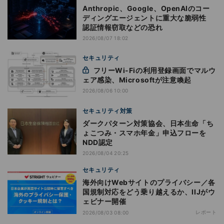
Anthropic、Google、OpenAIのコー
ディングエージェントに重大な脆弱性
認証情報窃取などの恐れ
2026/08/07 18:02
セキュリティ
フリーWi-Fiの利用登録画面でマルウ
ェア感染、Microsoftが注意喚起
2026/08/06 10:00
セキュリティ対策
ダークパターン対策協会、日本生命「ち
ょこつみ・スマホ年金」申込フローを
NDD認定
2026/08/04 20:25
セキュリティ
海外向けWebサイトのプライバシー／各
国規制対応をどう乗り越えるか、IIJがウ
ェビナー開催
レポート
2026/08/03 08:00