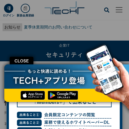
ログイン
新規会員登録
お知らせ
夏季休業期間のお問い合わせについて
企業IT
セキュリティ
CLOSE
TECH+
企業IT
セキュリティ
PostgreSQLに任意のコードが実行可能な脆弱性、早急にアップデートを
PostgreSQLに任意のコードが実行可能な脆弱
性、早急にアップデートを
掲載日
2024/11/19 08:50
著者：
杉山貴章