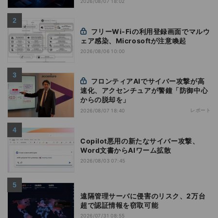
2026/08/07 18:02
フリーWi-Fiの利用登録画面でマルウ
ェア感染、Microsoftが注意喚起
2026/08/06 10:00
フロンティアAIでサイバー攻撃が高
速化、アクセンチュアが警鐘「防御中心
からの脱却を」
レポート
2026/08/07 18:40
Copilot悪用の新たなサイバー攻撃、
Word文書からAIワーム拡散
2026/08/03 07:45
遠隔管理サーバに侵害のリスク、2万台
超で認証情報を窃取可能
2026/07/31 08:55