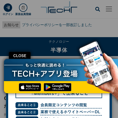
ログイン
新規会員登録
お知らせ
プライバシーポリシーを一部改訂しました
テクノロジー
半導体
CLOSE
TECH+
テクノロジー
半導体
GFが中国企業への半導体違法出荷で米商務省が罰金、TSMCもHuaweiへ輸出疑
惑
レポート
GFが中国企業への半導体違法出荷で米商務省
が罰金、TSMCもHuaweiへ輸出疑惑
掲載日
2024/11/06 17:00