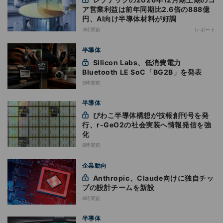
ア営業利益は前年同期比2.6倍の888億
円、AI向け半導体材料が好調
3時間前
レポート
半導体
Silicon Labs、低消費電力
Bluetooth LE SoC「BG2B」を発表
5時間前
半導体
びわこ半導体構想が技報創刊号を発
行、r-GeO2の社会実装へ情報発信を強
化
6時間前
企業動向
Anthropic、Claude向けに独自チッ
プの設計チームを新設
8時間前
半導体