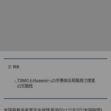
目次
TSMCもHuaweiへの半導体出荷疑惑で捜査
の可能性
米国商務省産業安全保障局(BIS)は11月1日(米国時間)、