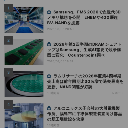
Samsung、FMS 2026で次世代3D
メモリ構想を公開 zHBMや400層超
BV-NANDを披露
2026/08/05 20:50
2026年第2四半期のDRAMシェアト
ップはSamsung、生成AI需要で競争構
図に変化 Counterpoint調べ
2026/08/05 18:32
ラムリサーチの2026年度第4四半期
売上高は前年同期比30％増で過去最高を
更新、NAND関連が好調
10時間前
レポート
アルコニックス子会社の大川電機製
作所、福島市に半導体製造装置向け部品
の新工場建設を決定
15時間前