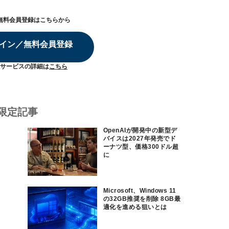
無料会員登録はこちらから
イン／無料会員登録
サービスの詳細は
こちら
限定記事
OpenAIが開発中の新型デ
バイスは2027年発売でド
ーナツ型、価格300ドル超
に
Microsoft、Windows 11
の32GB推奨を削除 8GB最
適化を進める狙いとは