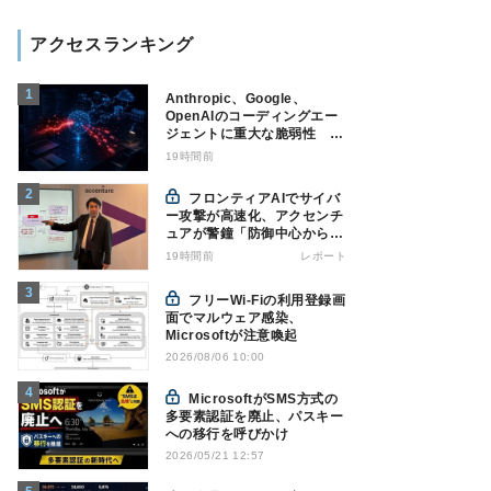
アクセスランキング
Anthropic、Google、
OpenAIのコーディングエー
ジェントに重大な脆弱性 認
証情報窃取などの恐れ
19時間前
フロンティアAIでサイバ
ー攻撃が高速化、アクセンチ
ュアが警鐘「防御中心からの
脱却を」
19時間前
レポート
フリーWi-Fiの利用登録画
面でマルウェア感染、
Microsoftが注意喚起
2026/08/06 10:00
MicrosoftがSMS方式の
多要素認証を廃止、パスキー
への移行を呼びかけ
2026/05/21 12:57