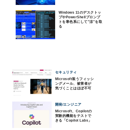
Windows 11のデスクトッ
プやPowerShellプロンプ
トを寒色系にして"涼"を取
る
セキュリティ
Microsoft装うフィッシ
ングメール、被害者が
気づくことはほぼ不可
能
開発/エンジニア
Microsoft、Copilotの
実験的機能をテストで
きる「Copilot Labs」
発表