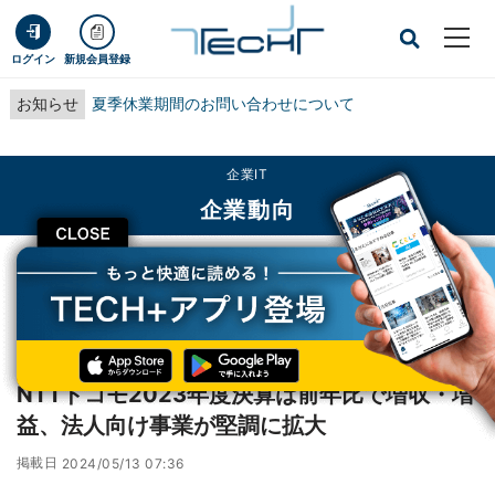
ログイン
新規会員登録
お知らせ
夏季休業期間のお問い合わせについて
企業IT
企業動向
CLOSE
TECH+
企業IT
企業動向
NTTドコモ2023年度決算は前年比で増収・増益、法人向け事業が堅調に拡大
レポート
NTTドコモ2023年度決算は前年比で増収・増
益、法人向け事業が堅調に拡大
掲載日
2024/05/13 07:36