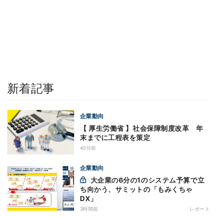
新着記事
企業動向
【 厚生労働省 】社会保障制度改革 年
末までに工程表を策定
40分前
企業動向
大企業の6分の1のシステム予算で立
ち向かう、サミットの「もみくちゃ
DX」
3時間前
レポート