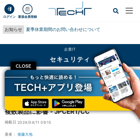
ログイン
新規会員登録
お知らせ
夏季休業期間のお問い合わせについて
企業IT
セキュリティ
CLOSE
TECH+
企業IT
セキュリティ
HTTP/2プロトコルの脆弱性を警告、Goなど複数製品に影響 - JPCERT/CC
HTTP/2プロトコルの脆弱性を警告、Goなど
複数製品に影響 - JPCERT/CC
掲載日
2024/04/11 09:15
著者：
後藤大地