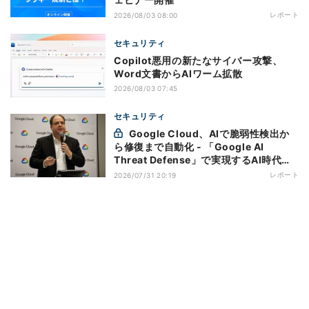
レポート
2026/08/03 08:00
セキュリティ
Copilot悪用の新たなサイバー攻撃、
Word文書からAIワーム拡散
2026/08/03 07:45
セキュリティ
Google Cloud、AIで脆弱性検出か
ら修復まで自動化 - 「Google AI
Threat Defense」で実現するAI時代の
防御戦略
レポート
2026/07/31 20:19