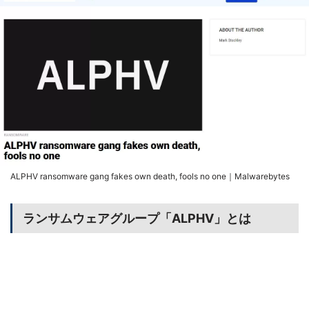
ALPHV ransomware gang fakes own death, fools no one｜Malwarebytes
ランサムウェアグループ「ALPHV」とは