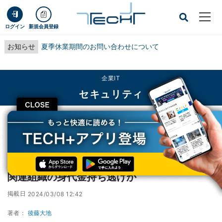
ログイン
新規会員登録
お知らせ
夏季休業期間のお問い合わせについて
企業IT
セキュリティ
CLOSE
TECH+
企業IT
セキュリティ
ランサムウェア組織「ALPHV」が突然消滅、関連組織の身代金持ち逃げか
ランサムウェア組織「ALPHV」が突然消滅、
関連組織の身代金持ち逃げか
掲載日
2024/03/08 12:42
著者：
後藤大地