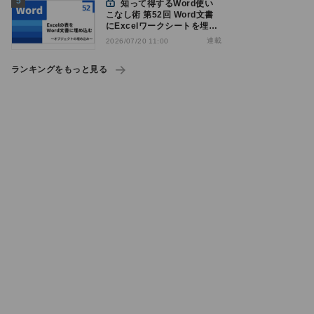
知って得するWord使い
こなし術 第52回 Word文書
にExcelワークシートを埋め
込んで表を作る
連載
2026/07/20 11:00
ランキングをもっと見る