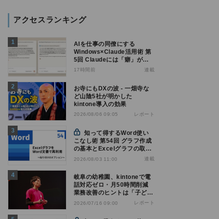
アクセスランキング
AIを仕事の同僚にする
Windows×Claude活用術 第
5回 Claudeには「癖」があ
る――戸惑いやすい7つの仕
17時間前
連載
様
お寺にもDXの波 - 一畑寺な
ど山陰5社が明かした
kintone導入の効果
レポート
2026/08/06 09:05
知って得するWord使い
こなし術 第54回 グラフ作成
の基本とExcelグラフの取り
込み方法
連載
2026/08/03 11:00
岐阜の幼稚園、kintoneで電
話対応ゼロ・月50時間削減
業務改善のヒントは「子ども
の遊び」
レポート
2026/07/16 09:00