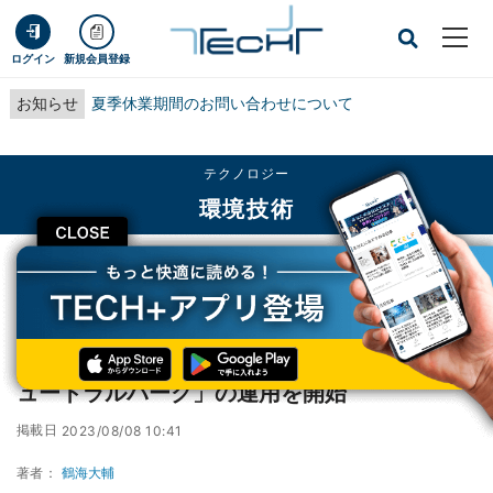
ログイン
新規会員登録
お知らせ
夏季休業期間のお問い合わせについて
テクノロジー
環境技術
CLOSE
TECH+
テクノロジー
環境技術
三菱重工、脱炭素化に向け「長崎カーボンニュートラルパーク」の運用を開始
三菱重工、脱炭素化に向け「長崎カーボンニ
ュートラルパーク」の運用を開始
掲載日
2023/08/08 10:41
著者：
鶴海大輔