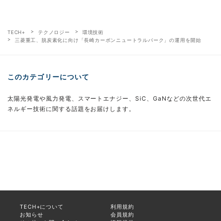
TECH+
テクノロジー
環境技術
三菱重工、脱炭素化に向け「長崎カーボンニュートラルパーク」の運用を開始
このカテゴリーについて
太陽光発電や風力発電、スマートエナジー、SiC、GaNなどの次世代エ
ネルギー技術に関する話題をお届けします。
TECH+について
利用規約
お知らせ
会員規約