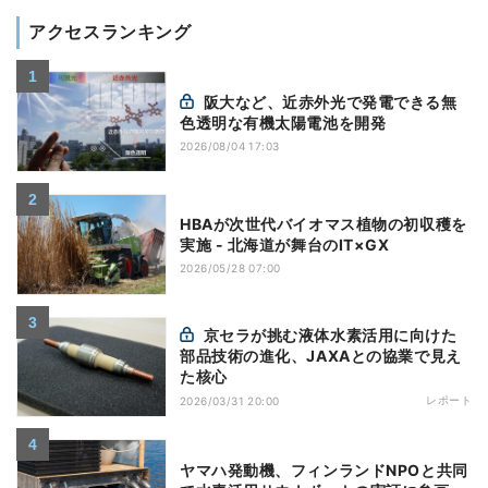
アクセスランキング
阪大など、近赤外光で発電できる無
色透明な有機太陽電池を開発
2026/08/04 17:03
HBAが次世代バイオマス植物の初収穫を
実施 - 北海道が舞台のIT×GX
2026/05/28 07:00
京セラが挑む液体水素活用に向けた
部品技術の進化、JAXAとの協業で見え
た核心
レポート
2026/03/31 20:00
ヤマハ発動機、フィンランドNPOと共同