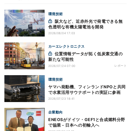
環境技術
阪大など、近赤外光で発電できる無
色透明な有機太陽電池を開発
2026/08/04 17:03
カーエレクトロニクス
位置情報データが拓く低炭素交通の
新たな可能性
レポート
2026/07/24 07:00
環境技術
ヤマハ発動機、フィンランドNPOと共同
で水素活用サウナボートの実証に参画
2026/07/23 18:41
企業動向
ENEOSがドイツ・GEF1と合成燃料分野
で協業 - 日本への初輸入へ