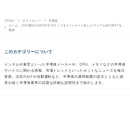
TECH+
テクノロジー
半導体
ローム、100V耐圧のMOSFET2チップを1パッケージ化したデュアルMOSFETを
開発
このカテゴリーについて
インテルや東芝といった半導体メーカーや、CPU、メモリなどの半導体
デバイスに関わる情報、市場トレンドといったホットなニュースを毎日
更新。注目のIoTや自動運転など、半導体の適用範囲の拡大とともに成
長が続く半導体業界の話題を詳細な説明付きで紹介します。