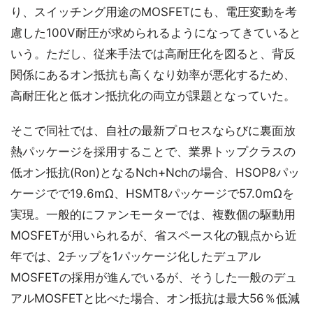
り、スイッチング用途のMOSFETにも、電圧変動を考
慮した100V耐圧が求められるようになってきていると
いう。ただし、従来手法では高耐圧化を図ると、背反
関係にあるオン抵抗も高くなり効率が悪化するため、
高耐圧化と低オン抵抗化の両立が課題となっていた。
そこで同社では、自社の最新プロセスならびに裏面放
熱パッケージを採用することで、業界トップクラスの
低オン抵抗(Ron)となるNch+Nchの場合、HSOP8パッ
ケージでで19.6mΩ、HSMT8パッケージで57.0mΩを
実現。一般的にファンモーターでは、複数個の駆動用
MOSFETが用いられるが、省スペース化の観点から近
年では、2チップを1パッケージ化したデュアル
MOSFETの採用が進んでいるが、そうした一般のデュ
アルMOSFETと比べた場合、オン抵抗は最大56％低減