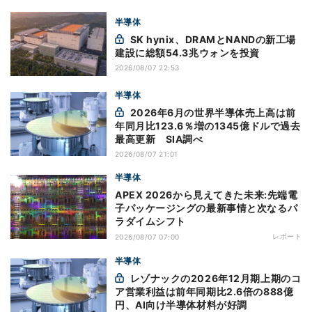
半導体
SK hynix、DRAMとNANDの新工場
建設に総額54.3兆ウォンを投資
2026/08/07 22:53
半導体
2026年6月の世界半導体売上高は前
年同月比123.6％増の1345億ドルで過去
最高更新 SIA調べ
2026/08/07 21:01
半導体
APEX 2026から見えてきた未来:先端電
子パッケージングの最新事情と次なるパ
ラダイムシフト
レポート
2026/08/07 07:00
半導体
レゾナックの2026年12月期上期のコ
ア営業利益は前年同期比2.6倍の888億
円、AI向け半導体材料が好調