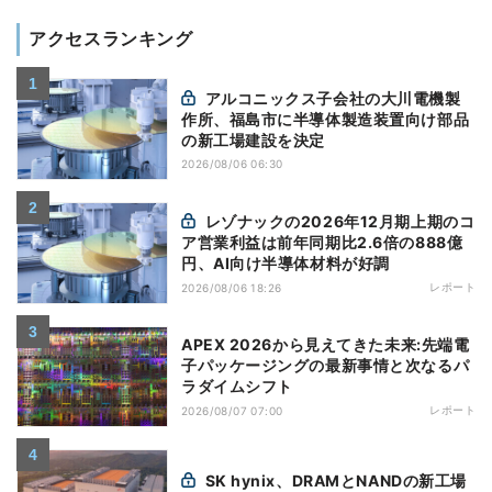
アクセスランキング
アルコニックス子会社の大川電機製
作所、福島市に半導体製造装置向け部品
の新工場建設を決定
2026/08/06 06:30
レゾナックの2026年12月期上期のコ
ア営業利益は前年同期比2.6倍の888億
円、AI向け半導体材料が好調
レポート
2026/08/06 18:26
APEX 2026から見えてきた未来:先端電
子パッケージングの最新事情と次なるパ
ラダイムシフト
レポート
2026/08/07 07:00
SK hynix、DRAMとNANDの新工場