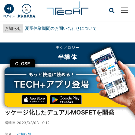
ログイン
新規会員登録
お知らせ
夏季休業期間のお問い合わせについて
テクノロジー
半導体
CLOSE
TECH+
テクノロジー
半導体
ローム、100V耐圧のMOSFET2チップを1パッケージ化したデュアルMOSFETを
開発
ローム、100V耐圧のMOSFET2チップを1パ
ッケージ化したデュアルMOSFETを開発
掲載日
2023/08/03 19:12
著者：
小林行雄