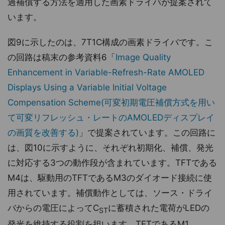
過補償する方法を適用した画素ドライバが提案されて
います。
図9に示したのは、7T1C構成の画素ドライバです。こ
の回路は稿末の参考資料6「
Image Quality
Enhancement in Variable-Refresh-Rate AMOLED
Displays Using a Variable Initial Voltage
Compensation Scheme(可変初期電圧補償方式を用い
て可変リフレッシュ・レートのAMOLEDディスプレイ
の画質を改善する)
」で提案されています。この回路に
は、図10に示すように、それぞれ初期化、補償、発光
に対応する3つの動作段が含まれています。TFTである
M4は、駆動用のTFTであるM3のダイオード接続に使
用されています。補償動作としては、ソース・ドライ
バからの電圧によってC
に蓄積された電荷がLEDの
ST
発光を維持する役割を担います。TFTであるM1、