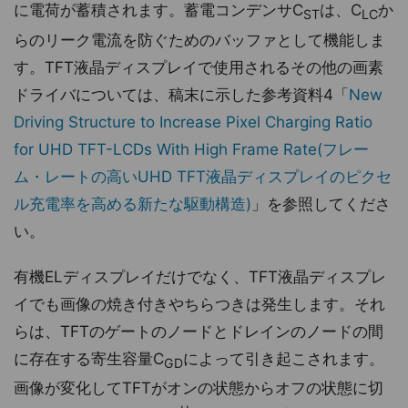
に電荷が蓄積されます。蓄電コンデンサC
は、C
か
ST
LC
らのリーク電流を防ぐためのバッファとして機能しま
す。TFT液晶ディスプレイで使用されるその他の画素
ドライバについては、稿末に示した参考資料4「
New
Driving Structure to Increase Pixel Charging Ratio
for UHD TFT-LCDs With High Frame Rate(フレー
ム・レートの高いUHD TFT液晶ディスプレイのピクセ
ル充電率を高める新たな駆動構造)
」を参照してくださ
い。
有機ELディスプレイだけでなく、TFT液晶ディスプレ
イでも画像の焼き付きやちらつきは発生します。それ
らは、TFTのゲートのノードとドレインのノードの間
に存在する寄生容量C
によって引き起こされます。
GD
画像が変化してTFTがオンの状態からオフの状態に切