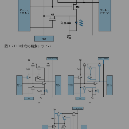
図9. 7T1C構成の画素ドライバ