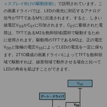
ィスプレイ向けの駆動技術)
」で説明されています。こ
の画素ドライバでは、LEDの発光に対応するアナログ
信号がTFTであるM1に伝達されます。すると、しきい
値電圧V
がC
に印加されます。C
に蓄積された電
GS
ST
ST
荷は、TFTであるM2を飽和領域(図8)で駆動するため
に使用されます。駆動用のTFTであるM2は、正の電圧
V
と陰極の電圧V
によってLEDの電流を一定に保ち
DD
SS
ます。2T1C構成の画素ドライバによってTFTを飽和領
域で駆動すれば、線形領域で動作させる場合と比べて
LEDの寿命を延ばすことができます。