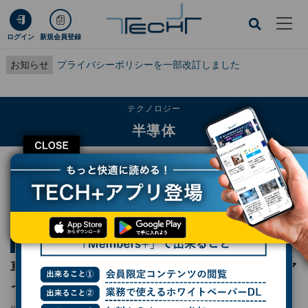
ログイン
新規会員登録
お知らせ
プライバシーポリシーを一部改訂しました
テクノロジー
半導体
CLOSE
TECH+
テクノロジー
半導体
車載ディスプレイにおけるTFT液晶/有機EL/マイクロLEDの基本
連載
車載用ディスプレイを学ぶ
第1回
車載ディスプレイにおけるTFT液晶/有機EL/マ
イクロLEDの基本