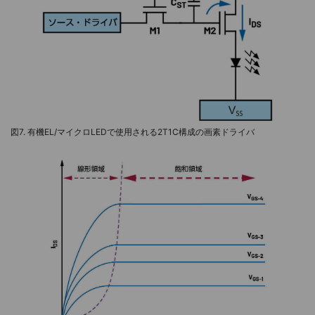
図7. 有機EL/マイクロLEDで使用される2T1C構成の画素ドライバ