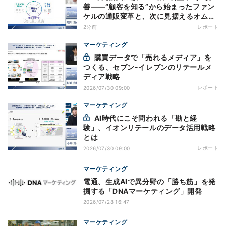
善——“顧客を知る”から始まったファン
ケルの通販変革と、次に見据えるオムニ
チャネル
2分前
レポート
マーケティング
購買データで「売れるメディア」を
つくる、セブン-イレブンのリテールメ
ディア戦略
レポート
2026/07/30 09:00
マーケティング
AI時代にこそ問われる「勘と経
験」、イオンリテールのデータ活用戦略
とは
レポート
2026/07/30 09:00
マーケティング
電通、生成AIで異分野の「勝ち筋」を発
掘する「DNAマーケティング」開発
2026/07/28 16:47
マーケティング