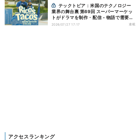
テックトピア：米国のテクノロジー
業界の舞台裏 第69回 スーパーマーケッ
トがドラマを制作・配信 - 物語で需要を
演出する小売メディア
連載
2026/07/27 17:17
アクセスランキング