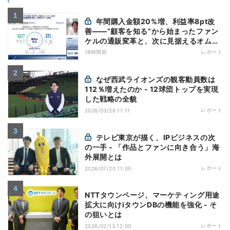
年間購入金額20%増、利益率8pt改
善——“顧客を知る”から始まったファン
ケルの通販変革と、次に見据えるオムニ
チャネル
18時間前
レポート
なぜ西武ライオンズの観客動員数は
112％増えたのか - 12球団トップを実現
した戦略の全貌
レポート
2026/03/26 11:11
テレビ東京が描く、IPビジネスの次
の一手 - 「作品とファンに向き合う」海
外展開とは
レポート
2026/07/20 11:00
NTTタウンページ、マーケティング用途
拡大に向けiタウンDBの機能を強化 - そ
の狙いとは
レポート
2026/02/13 12:00