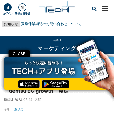
ログイン
新規会員登録
お知らせ
夏季休業期間のお問い合わせについて
企業IT
マーケティング
CLOSE
TECH+
企業IT
マーケティング
国内電通グループ横断のEC専門チーム「dentsu EC growth」発足
国内電通グループ横断のEC専門チーム
「dentsu EC growth」発足
掲載日
2023/06/14 12:52
著者：
森歩美