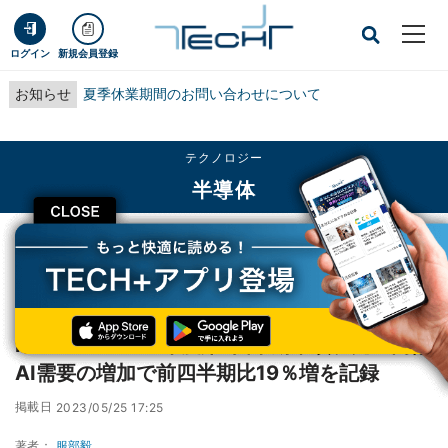
ログイン
新規会員登録
お知らせ
夏季休業期間のお問い合わせについて
テクノロジー
半導体
CLOSE
TECH+
テクノロジー
半導体
NVIDIAの2024年度第1四半期業績、売上高はAI需要の増加で前四半期比19％増
を記録
NVIDIAの2024年度第1四半期業績、売上高は
AI需要の増加で前四半期比19％増を記録
掲載日
2023/05/25 17:25
著者：
服部毅