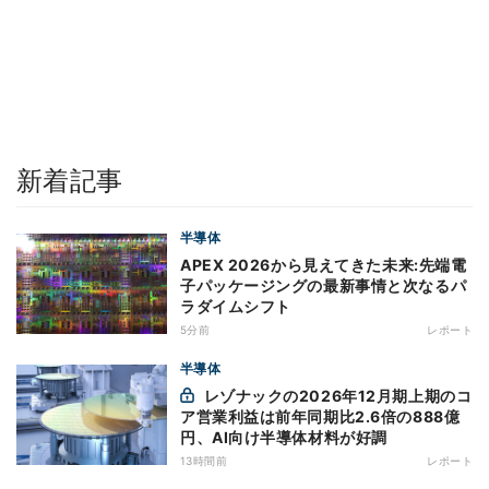
新着記事
半導体
APEX 2026から見えてきた未来:先端電
子パッケージングの最新事情と次なるパ
ラダイムシフト
5分前
レポート
半導体
レゾナックの2026年12月期上期のコ
ア営業利益は前年同期比2.6倍の888億
円、AI向け半導体材料が好調
13時間前
レポート