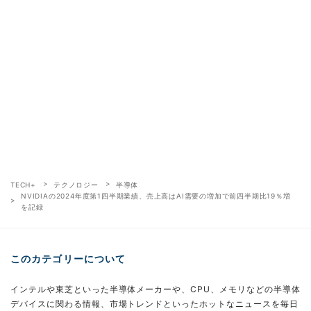
TECH+
テクノロジー
半導体
NVIDIAの2024年度第1四半期業績、売上高はAI需要の増加で前四半期比19％増
を記録
このカテゴリーについて
インテルや東芝といった半導体メーカーや、CPU、メモリなどの半導体
デバイスに関わる情報、市場トレンドといったホットなニュースを毎日