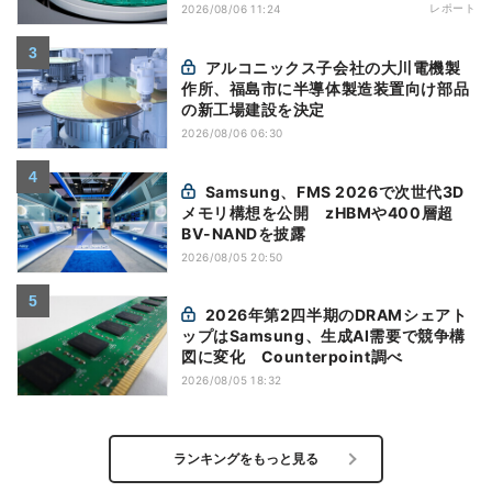
レポート
2026/08/06 11:24
アルコニックス子会社の大川電機製
作所、福島市に半導体製造装置向け部品
の新工場建設を決定
2026/08/06 06:30
Samsung、FMS 2026で次世代3D
メモリ構想を公開 zHBMや400層超
BV-NANDを披露
2026/08/05 20:50
2026年第2四半期のDRAMシェアト
ップはSamsung、生成AI需要で競争構
図に変化 Counterpoint調べ
2026/08/05 18:32
ランキングをもっと見る