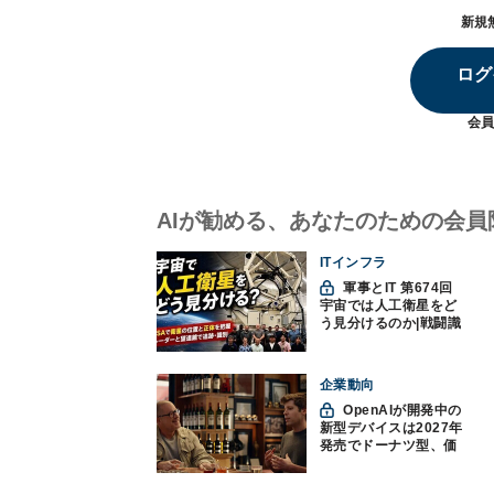
新規
ログ
会員
AIが勧める、あなたのための会員
ITインフラ
軍事とIT 第674回
宇宙では人工衛星をど
う見分けるのか|戦闘識
別(11)
企業動向
OpenAIが開発中の
新型デバイスは2027年
発売でドーナツ型、価
格300ドル超に