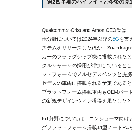
第2四半期のハイライトと今後の見
QualcommのCristiano Amon
ホ分野については2024年以降の
5G
を支
ステムをリリースしたほか、Snapdrag
カーのフラッグシップ機に搭載されたとする
タルシャーシの採用が増加しているとしたほ
ットフォームでメルセデスベンツと提携
セデスの車両に搭載される予定であるとして
プラットフォーム搭載車両もOEMパー
の新規デザインウィン獲得を果たしたと
IoT分野については、コンシューマ向けとしては
グプラットフォーム搭載14型ノートPCを発売