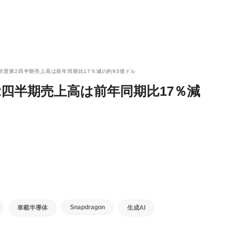
023年度第2四半期売上高は前年同期比17％減の約93億ドル
度第2四半期売上高は前年同期比17％減
Snapdragon
車載半導体
生成AI