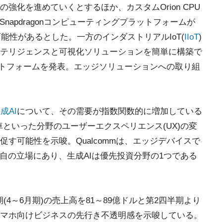
強化を進めていくとするほか、カスタムOrion CPU
napdragonコンピューティングプラットフォームが
可能性があるとした。一方のインダストリアルIoT(
IIoT
)
テリジェンスと可視化ソリューションを簡単に構築で
eプラットフォームを発表。エッジソリューションへの取り組
成AI
について、その需要が指数関数的に増加している
といった分野のユーザーエクスペリエンス(UX)の変
す可能性を示唆。Qualcommは、エッジデバイスで
自の立場にあり、生成AIは優先投資分野の1つである
半期(4～6月期)の売上高を81～89億ドルと第2四半期より
マホ向けビジネスの先行き不透明感を示唆している。