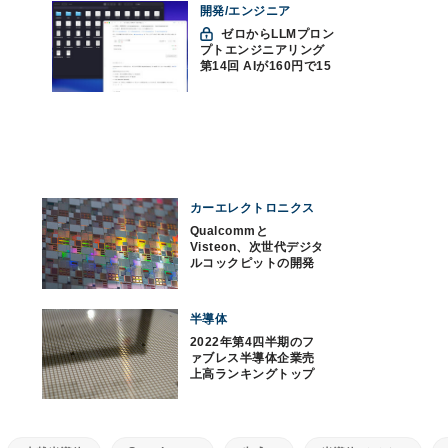
開発/エンジニア
ゼロからLLMプロン
プトエンジニアリング
第14回 AIが160円で15
時間分の動画の文字起
こしをした件
カーエレクトロニクス
Qualcommと
Visteon、次世代デジタ
ルコックピットの開発
で協業
半導体
2022年第4四半期のフ
ァブレス半導体企業売
上高ランキングトップ
10、TrendForce