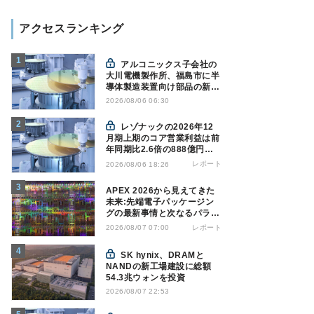
アクセスランキング
アルコニックス子会社の
大川電機製作所、福島市に半
導体製造装置向け部品の新工
場建設を決定
2026/08/06 06:30
レゾナックの2026年12
月期上期のコア営業利益は前
年同期比2.6倍の888億円、
AI向け半導体材料が好調
レポート
2026/08/06 18:26
APEX 2026から見えてきた
未来:先端電子パッケージン
グの最新事情と次なるパラダ
イムシフト
レポート
2026/08/07 07:00
SK hynix、DRAMと
NANDの新工場建設に総額
54.3兆ウォンを投資
2026/08/07 22:53