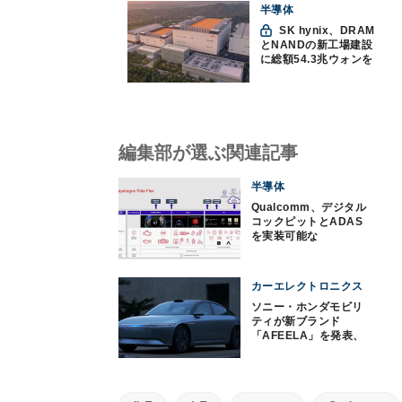
半導体
SK hynix、DRAM
とNANDの新工場建設
に総額54.3兆ウォンを
投資
編集部が選ぶ関連記事
半導体
Qualcomm、デジタル
コックピットとADAS
を実装可能な
SoC「Snapdragon
Ride Flex」を発表
カーエレクトロニクス
ソニー・ホンダモビリ
ティが新ブランド
「AFEELA」を発表、
CES 2023でプロトタイ
プを公開