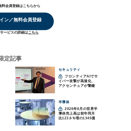
無料会員登録はこちらから
イン／無料会員登録
サービスの詳細は
こちら
限定記事
セキュリティ
フロンティアAIでサ
イバー攻撃が高速化、
アクセンチュアが警鐘
「防御中心からの脱却
を」
半導体
2026年6月の世界半
導体売上高は前年同月
比123.6％増の1345億
ドルで過去最高更新
SIA調べ