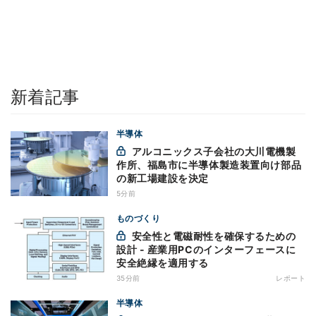
新着記事
半導体
アルコニックス子会社の大川電機製
作所、福島市に半導体製造装置向け部品
の新工場建設を決定
5分前
ものづくり
安全性と電磁耐性を確保するための
設計 - 産業用PCのインターフェースに
安全絶縁を適用する
35分前
レポート
半導体