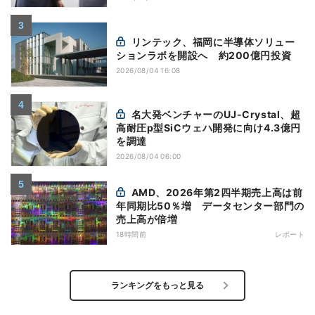
リンテック、福岡に半導体ソリュー
ションラボを開設へ 約200億円投資
2026/08/04 16:08
名大発ベンチャーのUJ-Crystal、超
高耐圧p型SiCウェハ開発に向け4.3億円
を調達
2026/08/04 06:00
AMD、2026年第2四半期売上高は前
年同期比50％増 データセンター部門の
売上高が倍増
18時間前
レポート
ランキングをもっと見る