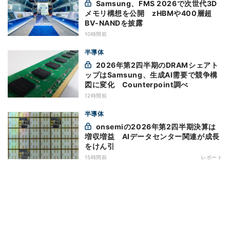
Samsung、FMS 2026で次世代3D
メモリ構想を公開 zHBMや400層超
BV-NANDを披露
10時間前
半導体
2026年第2四半期のDRAMシェアト
ップはSamsung、生成AI需要で競争構
図に変化 Counterpoint調べ
12時間前
半導体
onsemiの2026年第2四半期決算は
増収増益 AIデータセンター関連が成長
をけん引
15時間前
レポート