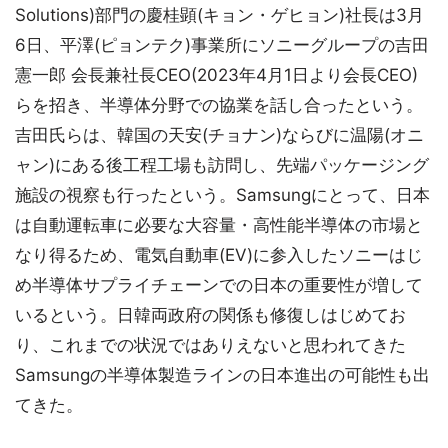
Solutions)部門の慶桂顕(キョン・ゲヒョン)社長は3月
6日、平澤(ピョンテク)事業所にソニーグループの吉田
憲一郎 会長兼社長CEO(2023年4月1日より会長CEO)
らを招き、半導体分野での協業を話し合ったという。
吉田氏らは、韓国の天安(チョナン)ならびに温陽(オニ
ャン)にある後工程工場も訪問し、先端パッケージング
施設の視察も行ったという。Samsungにとって、日本
は自動運転車に必要な大容量・高性能半導体の市場と
なり得るため、電気自動車(EV)に参入したソニーはじ
め半導体サプライチェーンでの日本の重要性が増して
いるという。日韓両政府の関係も修復しはじめてお
り、これまでの状況ではありえないと思われてきた
Samsungの半導体製造ラインの日本進出の可能性も出
てきた。