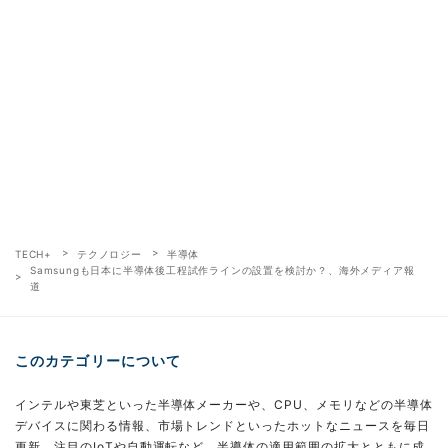
TECH+
テクノロジー
半導体
Samsungも日本に半導体後工程試作ラインの設置を検討か？、海外メディア報
道
このカテゴリーについて
インテルや東芝といった半導体メーカーや、CPU、メモリなどの半導体
デバイスに関わる情報、市場トレンドといったホットなニュースを毎日
更新。注目のIoTや自動運転など、半導体の適用範囲の拡大とともに成