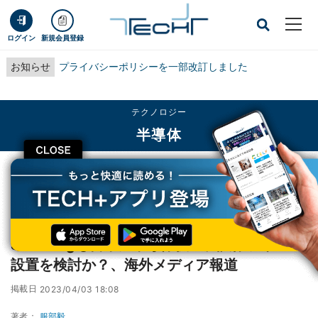
ログイン
新規会員登録
お知らせ
プライバシーポリシーを一部改訂しました
テクノロジー
半導体
CLOSE
TECH+
テクノロジー
半導体
Samsungも日本に半導体後工程試作ラインの設置を検討か？、海外メディア報
道
Samsungも日本に半導体後工程試作ラインの
設置を検討か？、海外メディア報道
掲載日
2023/04/03 18:08
著者：
服部毅