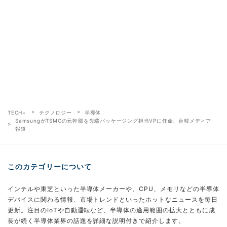
TECH+
テクノロジー
半導体
SamsungがTSMCの元幹部を先端パッケージング担当VPに任命、台韓メディア
報道
このカテゴリーについて
インテルや東芝といった半導体メーカーや、CPU、メモリなどの半導体
デバイスに関わる情報、市場トレンドといったホットなニュースを毎日
更新。注目のIoTや自動運転など、半導体の適用範囲の拡大とともに成
長が続く半導体業界の話題を詳細な説明付きで紹介します。