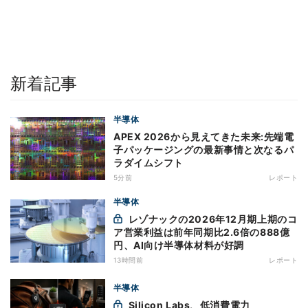
新着記事
半導体
APEX 2026から見えてきた未来:先端電
子パッケージングの最新事情と次なるパ
ラダイムシフト
5分前
レポート
半導体
レゾナックの2026年12月期上期のコ
ア営業利益は前年同期比2.6倍の888億
円、AI向け半導体材料が好調
13時間前
レポート
半導体
Silicon Labs、低消費電力