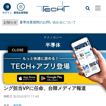
ログイン
新規会員登録
お知らせ
夏季休業期間のお問い合わせについて
テクノロジー
半導体
CLOSE
TECH+
テクノロジー
半導体
SamsungがTSMCの元幹部を先端パッケージング担当VPに任命、台韓メディア
報道
SamsungがTSMCの元幹部を先端パッケージ
ング担当VPに任命、台韓メディア報道
掲載日
2023/03/17 17:45
著者：
服部毅