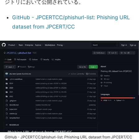
ジトリにおいて公開されている。
GitHub - JPCERTCC/phishurl-list: Phishing URL
dataset from JPCERT/CC
GitHub - JPCERTCC/phishurl-list: Phishing URL dataset from JPCERT/CC