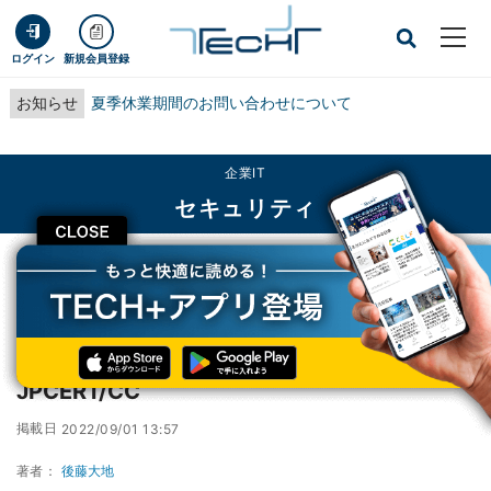
ログイン
新規会員登録
お知らせ
夏季休業期間のお問い合わせについて
企業IT
セキュリティ
CLOSE
TECH+
企業IT
セキュリティ
フィッシングサイトのURLを公開、JPCERT/CC
フィッシングサイトのURLを公開、
JPCERT/CC
掲載日
2022/09/01 13:57
著者：
後藤大地