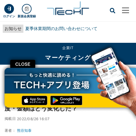
ログイン
新規会員登録
お知らせ
夏季休業期間のお問い合わせについて
企業IT
マーケティング
CLOSE
TECH+
企業IT
マーケティング
円安下での越境EC、海外ユーザーの利用頻度・金額はどう変化した？
円安下での越境EC、海外ユーザーの利用頻
度・金額はどう変化した？
掲載日
2022/08/26 16:07
著者：
熊谷知泰