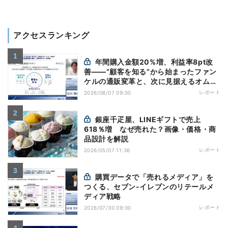
アクセスランキング
年間購入金額20%増、利益率8pt改
善——“顧客を知る”から始まったファン
ケルの通販変革と、次に見据えるオムニ
チャネル
レポート
2026/08/07 09:00
銀座千疋屋、LINEギフトで売上
618％増 なぜ売れた？画像・価格・商
品設計を解説
レポート
2026/05/07 11:36
購買データで「売れるメディア」を
つくる、セブン-イレブンのリテールメ
ディア戦略
レポート
2026/07/30 09:00