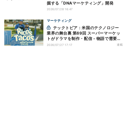
掘する「DNAマーケティング」開発
2026/07/28 16:47
マーケティング
テックトピア：米国のテクノロジー
業界の舞台裏 第69回 スーパーマーケッ
トがドラマを制作・配信 - 物語で需要を
演出する小売メディア
連載
2026/07/27 17:17