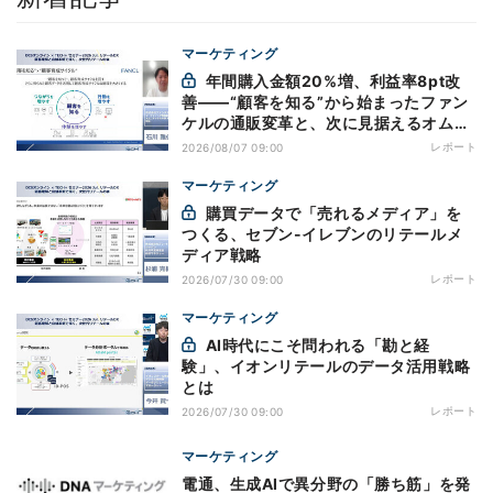
マーケティング
年間購入金額20%増、利益率8pt改
善——“顧客を知る”から始まったファン
ケルの通販変革と、次に見据えるオムニ
チャネル
レポート
2026/08/07 09:00
マーケティング
購買データで「売れるメディア」を
つくる、セブン-イレブンのリテールメ
ディア戦略
レポート
2026/07/30 09:00
マーケティング
AI時代にこそ問われる「勘と経
験」、イオンリテールのデータ活用戦略
とは
レポート
2026/07/30 09:00
マーケティング
電通、生成AIで異分野の「勝ち筋」を発