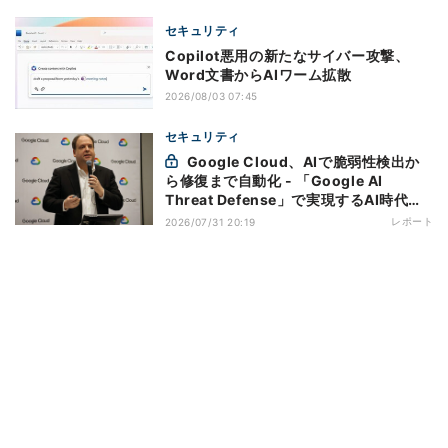
セキュリティ
Copilot悪用の新たなサイバー攻撃、
Word文書からAIワーム拡散
2026/08/03 07:45
セキュリティ
Google Cloud、AIで脆弱性検出か
ら修復まで自動化 - 「Google AI
Threat Defense」で実現するAI時代の
防御戦略
レポート
2026/07/31 20:19