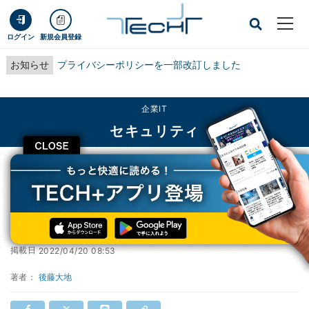
ログイン
新規会員登録
お知らせ
プライバシーポリシーを一部改訂しました
企業IT
セキュリティ
CLOSE
TECH+
企業IT
セキュリティ
NHKを偽装したフィッシング確認、注意を
NHKを偽装したフィッシング確認、注意を
掲載日
2022/04/20 08:53
著者：
後藤大地