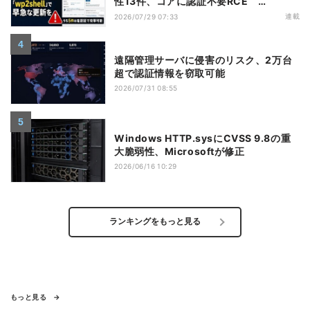
性13件、コアに認証不要RCE
「wp2shell」で早急な更新を【7月16日
連載
2026/07/29 07:33
～7月22日】
遠隔管理サーバに侵害のリスク、2万台
超で認証情報を窃取可能
2026/07/31 08:55
Windows HTTP.sysにCVSS 9.8の重
大脆弱性、Microsoftが修正
2026/06/16 10:29
ランキングをもっと見る
もっと見る