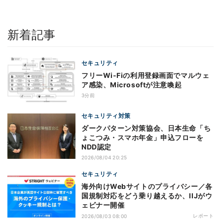
新着記事
セキュリティ
フリーWi-Fiの利用登録画面でマルウェ
ア感染、Microsoftが注意喚起
3分前
セキュリティ対策
ダークパターン対策協会、日本生命「ち
ょこつみ・スマホ年金」申込フローを
NDD認定
2026/08/04 20:25
セキュリティ
海外向けWebサイトのプライバシー／各
国規制対応をどう乗り越えるか、IIJがウ
ェビナー開催
レポート
2026/08/03 08:00