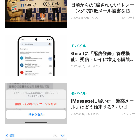
日頃からの“騙されない”トレー
ニングで詐欺メール被害を防
止、トビラシステムズの法人向
レポート
2025/11/25 15:22
け訓練サービス「サギトレ」
モバイル
Gmailに「配信登録」管理機
能、受信トレイに増える購読メ
ールをまとめて整理・解除
2025/07/09 09:25
モバイル
iMessageに届いた「迷惑メー
ル」はどう始末する? - いまさ
ら聞けないiPhoneのなぜ
ハウツー
2025/05/04 11:15