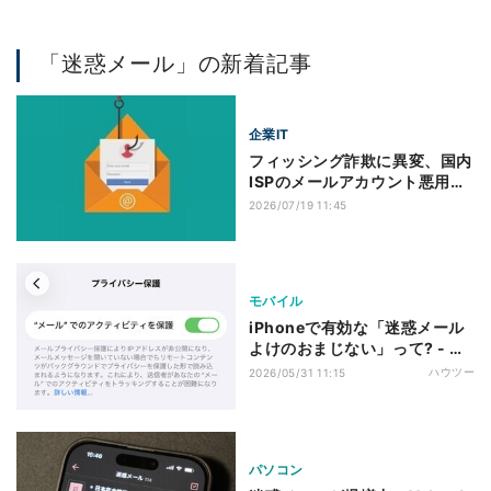
「迷惑メール」の新着記事
企業IT
フィッシング詐欺に異変、国内
ISPのメールアカウント悪用が
急増
2026/07/19 11:45
モバイル
iPhoneで有効な「迷惑メール
よけのおまじない」って? - い
まさら聞けないiPhoneのなぜ
ハウツー
2026/05/31 11:15
パソコン