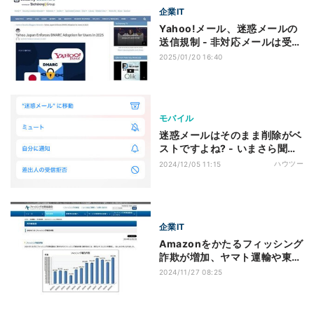
企業IT
Yahoo!メール、迷惑メールの
送信規制 - 非対応メールは受信
拒否の可能性
2025/01/20 16:40
モバイル
迷惑メールはそのまま削除がベ
ストですよね? - いまさら聞け
ないiPhoneのなぜ
ハウツー
2024/12/05 11:15
企業IT
Amazonをかたるフィッシング
詐欺が増加、ヤマト運輸や東京
電力も続く
2024/11/27 08:25