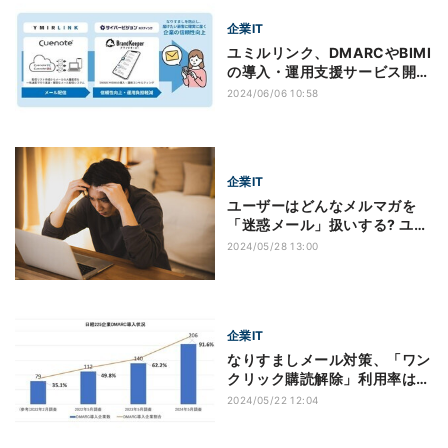
企業IT
ユミルリンク、DMARCやBIMI
の導入・運用支援サービス開
始‐ なりすましを防止
2024/06/06 10:58
企業IT
ユーザーはどんなメルマガを
「迷惑メール」扱いする? ユミ
ルリンクらの調査
2024/05/28 13:00
企業IT
なりすましメール対策、「ワン
クリック購読解除」利用率は
77.7％
2024/05/22 12:04