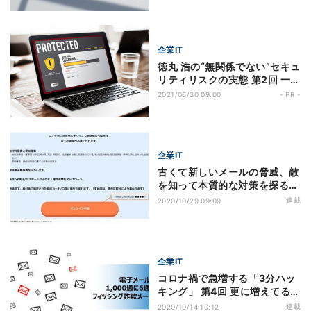
企業IT
徳丸 浩の“無関係でない”セキュ
リティリスクの実態 第2回 一人
ひとりの行動が会社を守る！知
2021/06/30 09:00
- PR -
っておきたいマルウェア感染の
3つの経路と対策
企業IT
古くて新しいメールの脅威、敵
を知って本質的な対策を探る
第2回 コロナ禍、テレワーク拡
連載
2020/10/29 09:09
大に便乗する最新の脅威の実態
企業IT
コロナ禍で急増する「3分ハッ
キング」 第4回 更に増えてるビ
ジネスメール詐欺（BEC）
連載
2020/10/14 10:12