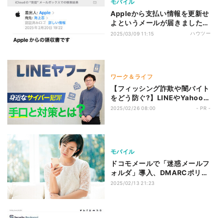
モバイル
Appleから支払い情報を更新せ
よというメールが届きました!?
- いまさら聞けないiPhoneの
ハウツー
2025/03/09 11:15
なぜ
ワーク＆ライフ
【フィッシング詐欺や闇バイト
をどう防ぐ?】LINEやYahoo!
JAPANでも気を付けたいサイ
2025/02/26 08:00
- PR -
バー犯罪、最近の手口と対策と
は?
モバイル
ドコモメールで「迷惑メールフ
ォルダ」導入、DMARCポリシ
ーの「隔離」に対応開始
2025/02/13 21:23