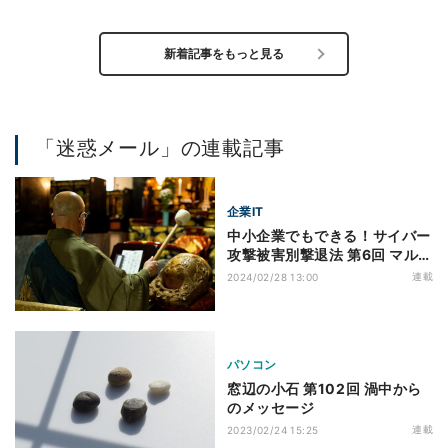
新着記事をもっと見る
「迷惑メール」の連載記事
企業IT
中小企業でもできる！サイバー
攻撃被害別撃退法 第6回 マルウ
ェア「Emotet」の被害、まさ
連載
2024/02/28 13:00
かお寺にまで～防衛策強化とデ
ータ保全方法を改善
パソコン
窓辺の小石 第102回 渦中から
のメッセージ
連載
2023/02/24 15:25