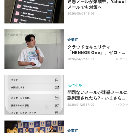
迷惑メールが爆増中。Yahoo!
メールでも対策へ
2026/05/09 16:03
企業IT
クラウドセキュリティ
「HENNGE One」、ゼロトラ
スト戦略を実現する脱VPNなど
レポート
2026/04/17 16:52
3つの新機能を拡充
モバイル
問題ないメールが迷惑メールに
誤判定されたら? - いまさら聞
けないiPhoneのなぜ
ハウツー
2026/01/25 17:00
企業IT