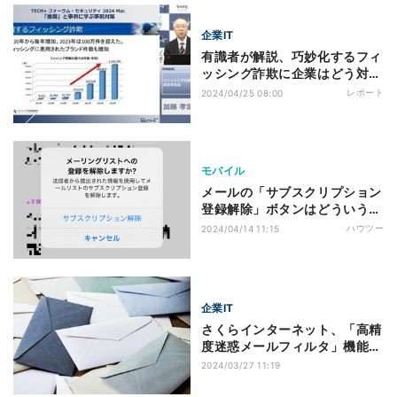
企業IT
有識者が解説、巧妙化するフィ
ッシング詐欺に企業はどう対策
を講じるべきか
レポート
2024/04/25 08:00
モバイル
メールの「サブスクリプション
登録解除」ボタンはどういう仕
組み? - いまさら聞けない
ハウツー
2024/04/14 11:15
iPhoneのなぜ
企業IT
さくらインターネット、「高精
度迷惑メールフィルタ」機能を
無償で提供開始
2024/03/27 11:19