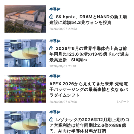
半導体
SK hynix、DRAMとNANDの新工場
建設に総額54.3兆ウォンを投資
2026/08/07 22:53
半導体
2026年6月の世界半導体売上高は前
年同月比123.6％増の1345億ドルで過去
最高更新 SIA調べ
2026/08/07 21:01
半導体
APEX 2026から見えてきた未来:先端電
子パッケージングの最新事情と次なるパ
ラダイムシフト
レポート
2026/08/07 07:00
半導体
レゾナックの2026年12月期上期のコ
ア営業利益は前年同期比2.6倍の888億
円、AI向け半導体材料が好調