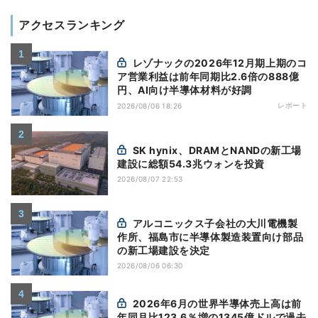
アクセスランキング
レゾナックの2026年12月期上期のコ
ア営業利益は前年同期比2.6倍の888億
円、AI向け半導体材料が好調
レポート
2026/08/06 18:26
SK hynix、DRAMとNANDの新工場
建設に総額54.3兆ウォンを投資
2026/08/07 22:53
アルコニックス子会社の大川電機製
作所、福島市に半導体製造装置向け部品
の新工場建設を決定
2026/08/06 06:30
2026年6月の世界半導体売上高は前
年同月比123.6％増の1345億ドルで過去