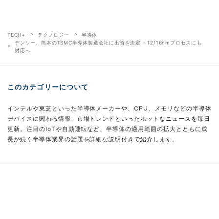
TECH+
テクノロジー
半導体
デンソー、熊本のTSMC半導体製造会社に出資を決定 - 12/16nmプロセスにも
対応へ
このカテゴリーについて
インテルや東芝といった半導体メーカーや、CPU、メモリなどの半導体
デバイスに関わる情報、市場トレンドといったホットなニュースを毎日
更新。注目のIoTや自動運転など、半導体の適用範囲の拡大とともに成
長が続く半導体業界の話題を詳細な説明付きで紹介します。