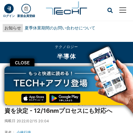
ログイン
新規会員登録
お知らせ
夏季休業期間のお問い合わせについて
テクノロジー
半導体
CLOSE
TECH+
テクノロジー
半導体
デンソー、熊本のTSMC半導体製造会社に出資を決定 - 12/16nmプロセスにも
対応へ
デンソー、熊本のTSMC半導体製造会社に出
資を決定 - 12/16nmプロセスにも対応へ
掲載日
2022/02/15 20:04
著者：
小林行雄