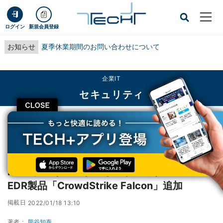
ログイン
新規会員登録
お知らせ
夏季休業期間のお問い合わせについて
企業IT
セキュリティ
CLOSE
TECH+
企業IT
セキュリティ
KDDI、マネージドセキュリティサービスにEDR製品「CrowdStrike Falcon」
追加
KDDI、マネージドセキュリティサービスに
EDR製品「CrowdStrike Falcon」追加
掲載日
2022/01/18 13:10
著者：
熊谷知泰