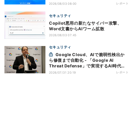
レポート
2026/08/03 08:00
セキュリティ
Copilot悪用の新たなサイバー攻撃、
Word文書からAIワーム拡散
2026/08/03 07:45
セキュリティ
Google Cloud、AIで脆弱性検出か
ら修復まで自動化 - 「Google AI
Threat Defense」で実現するAI時代の
防御戦略
レポート
2026/07/31 20:19