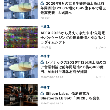
2026年6月の世界半導体売上高は前
年同月比123.6％増の1345億ドルで過去
最高更新 SIA調べ
2時間前
半導体
APEX 2026から見えてきた未来:先端電
子パッケージングの最新事情と次なるパ
ラダイムシフト
16時間前
レポート
半導体
レゾナックの2026年12月期上期のコ
ア営業利益は前年同期比2.6倍の888億
円、AI向け半導体材料が好調
レポート
2026/08/06 18:26
半導体
Silicon Labs、低消費電力
Bluetooth LE SoC「BG2B」を発表
2026/08/06 16:03