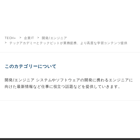
TECH+
企業IT
開発/エンジニア
テックアカデミーとテックピットが業務提携、より高度な学習コンテンツ提供
このカテゴリーについて
開発/エンジニア システムやソフトウェアの開発に携わるエンジニアに
向けた最新情報など仕事に役立つ話題などを提供していきます。