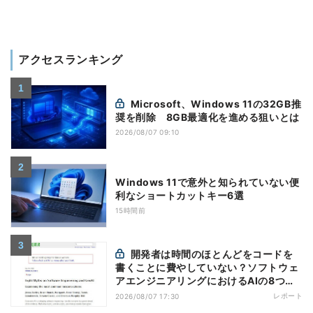
アクセスランキング
Microsoft、Windows 11の32GB推
奨を削除 8GB最適化を進める狙いとは
2026/08/07 09:10
Windows 11で意外と知られていない便
利なショートカットキー6選
15時間前
開発者は時間のほとんどをコードを
書くことに費やしていない？ソフトウェ
アエンジニアリングにおけるAIの8つの
神話への賛否
レポート
2026/08/07 17:30