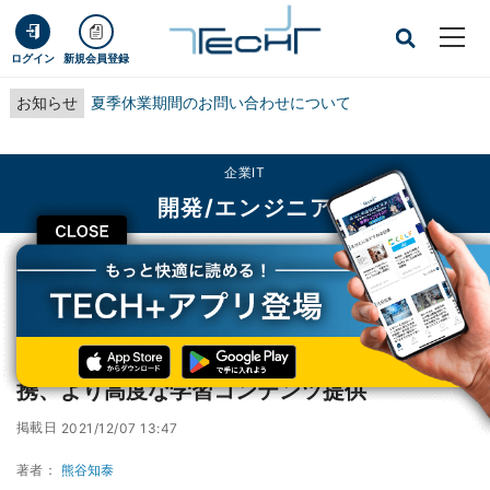
ログイン
新規会員登録
お知らせ
夏季休業期間のお問い合わせについて
企業IT
開発/エンジニア
CLOSE
TECH+
企業IT
開発/エンジニア
テックアカデミーとテックピットが業務提携、より高度な学習コンテンツ提供
テックアカデミーとテックピットが業務提
携、より高度な学習コンテンツ提供
掲載日
2021/12/07 13:47
著者：
熊谷知泰