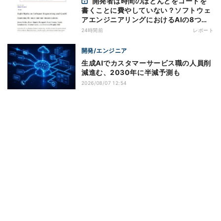
開発者は時間のほとんどをコードを
書くことに費やしていない？ソフトウェ
アエンジニアリングにおけるAIの8つの
神話への賛否
24時間前
レポート
開発/エンジニア
生成AIでカスタマーサービス職の人員削
減進む、2030年に半減予測も
2026/08/07 12:54