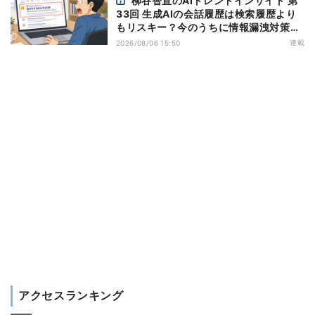
柳谷智宣のAIトレンドインサイト 第
33回 生成AIの会話履歴は検索履歴より
もリスキー？今のうちに情報漏洩対策を
万全にしておこう
連載
2026/08/06 15:50
アクセスランキング