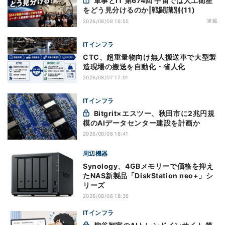
軍事とIT 第674回 宇宙では人工衛星
をどう見分けるのか|戦闘識別(11)
連載
2026/08/08 16:55
ITインフラ
CTC、超重量物向け無人搬送車で大型製
造現場の搬送を自動化・省人化
2026/08/07 17:01
ITインフラ
Bitgrit×エスツー、秋田市に2兆円規
模のAIデータセンター建設を計画か
2026/08/06 16:41
周辺機器
Synology、4GBメモリーで価格を抑え
たNAS新製品「DiskStation neo+」シ
リーズ
2026/08/06 16:35
ITインフラ