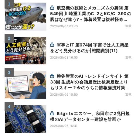
航空機の技術とメカニズムの裏側 第
549回 川崎重工業のC-2とKC/C-390の
脚はなぜ違う? - 降着装置は複雑怪奇
(5)|軍用輸送機(10)
連載
2026/08/04 09:05
軍事とIT 第674回 宇宙では人工衛星
をどう見分けるのか|戦闘識別(11)
連載
2026/08/08 16:55
柳谷智宣のAIトレンドインサイト 第
33回 生成AIの会話履歴は検索履歴より
もリスキー？今のうちに情報漏洩対策を
万全にしておこう
連載
2026/08/06 15:50
Bitgrit×エスツー、秋田市に2兆円規
模のAIデータセンター建設を計画か
2026/08/06 16:41