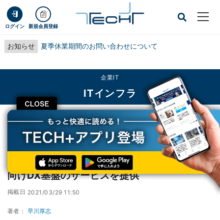
ログイン
新規会員登録
お知らせ
夏季休業期間のお問い合わせについて
企業IT
ITインフラ
CLOSE
TECH+
企業IT
ITインフラ
マクニカ、エクスポリス、IBMら、地方自治体向けDX基盤のサービスを提供
マクニカ、エクスポリス、IBMら、地方自治体
向けDX基盤のサービスを提供
掲載日
2021/03/29 11:50
著者：
早川厚志