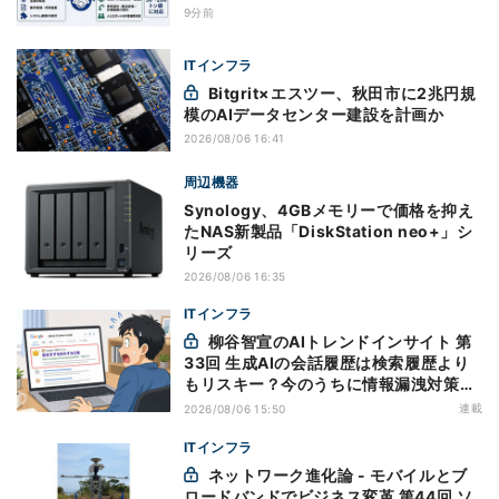
9分前
ITインフラ
Bitgrit×エスツー、秋田市に2兆円規
模のAIデータセンター建設を計画か
2026/08/06 16:41
周辺機器
Synology、4GBメモリーで価格を抑え
たNAS新製品「DiskStation neo+」シ
リーズ
2026/08/06 16:35
ITインフラ
柳谷智宣のAIトレンドインサイト 第
33回 生成AIの会話履歴は検索履歴より
もリスキー？今のうちに情報漏洩対策を
万全にしておこう
連載
2026/08/06 15:50
ITインフラ
ネットワーク進化論 - モバイルとブ
ロードバンドでビジネス変革 第44回 ソ