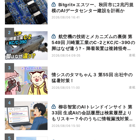
Bitgrit×エスツー、秋田市に2兆円規
模のAIデータセンター建設を計画か
2026/08/06 16:41
航空機の技術とメカニズムの裏側 第
549回 川崎重工業のC-2とKC/C-390の
脚はなぜ違う? - 降着装置は複雑怪奇
(5)|軍用輸送機(10)
連載
2026/08/04 09:05
情シスのタマちゃん３ 第55回 出社中の
猛暑対策！
連載
2026/08/05 11:00
柳谷智宣のAIトレンドインサイト 第
33回 生成AIの会話履歴は検索履歴より
もリスキー？今のうちに情報漏洩対策を
万全にしておこう
連載
2026/08/06 15:50