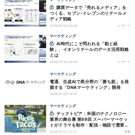
購買データで「売れるメディア」を
つくる、セブン-イレブンのリテールメ
ディア戦略
レポート
2026/07/30 09:00
マーケティング
AI時代にこそ問われる「勘と経
験」、イオンリテールのデータ活用戦略
とは
レポート
2026/07/30 09:00
マーケティング
電通、生成AIで異分野の「勝ち筋」を発
掘する「DNAマーケティング」開発
2026/07/28 16:47
マーケティング
テックトピア：米国のテクノロジー
業界の舞台裏 第69回 スーパーマーケッ
トがドラマを制作・配信 - 物語で需要を
演出する小売メディア
連載
2026/07/27 17:17