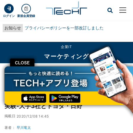
ログイン
新規会員登録
お知らせ
プライバシーポリシーを一部改訂しました
企業IT
マーケティング
CLOSE
TECH+
企業IT
マーケティング
水素燃料トラックでのコンビニ配送に向けた実験-大手3社とトヨタ・日野
水素燃料トラックでのコンビニ配送に向けた
実験-大手3社とトヨタ・日野
掲載日
2020/12/08 14:45
著者：
早川竜太