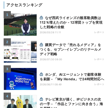
アクセスランキング
なぜ西武ライオンズの観客動員数は
112％増えたのか - 12球団トップを実現
した戦略の全貌
レポート
2026/03/26 11:11
購買データで「売れるメディア」を
つくる、セブン-イレブンのリテールメ
ディア戦略
レポート
2026/07/30 09:00
ホンダ、AIエージェントで顧客体験
を刷新 - 「My Honda」で24時間対応へ
レポート
2026/06/11 08:49
テレビ東京が描く、IPビジネスの次
の一手 - 「作品とファンに向き合う」海