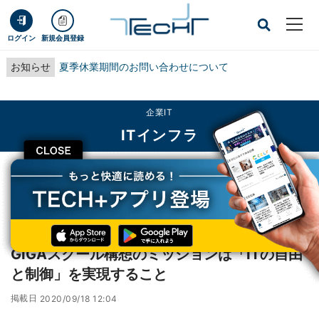
ログイン
新規会員登録
お知らせ
夏季休業期間のお問い合わせについて
企業IT
ITインフラ
CLOSE
TECH+
企業IT
ITインフラ
GIGAスクール構想のミッションは「ITの自由と制御」を実現すること
レポート
GIGAスクール構想のミッションは「ITの自由
と制御」を実現すること
掲載日
2020/09/18 12:04