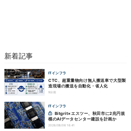
新着記事
ITインフラ
CTC、超重量物向け無人搬送車で大型製
造現場の搬送を自動化・省人化
9分前
ITインフラ
Bitgrit×エスツー、秋田市に2兆円規
模のAIデータセンター建設を計画か
2026/08/06 16:41