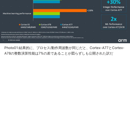
Photo01:結果的に、プロセス/動作周波数が同じだと、Cortex-A77とCortex-
A78の整数演算性能は7%の差であることが図らずしも公開された訳だ