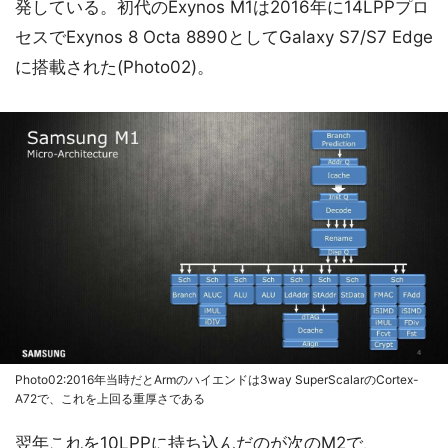
発している。初代のExynos M1は2016年に14LPPプロ
セスでExynos 8 Octa 8890としてGalaxy S7/S7 Edge
に搭載された(Photo02)。
Photo02:2016年当時だとArmのハイエンドは3way SuperScalarのCortex-
A72で、これを上回る重厚さである
翌年これを10LPPに持ち込んだのが次のM2で、