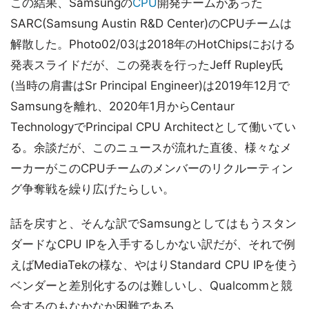
この結果、Samsungの
CPU
開発チームがあった
SARC(Samsung Austin R&D Center)のCPUチームは
解散した。Photo02/03は2018年のHotChipsにおける
発表スライドだが、この発表を行ったJeff Rupley氏
(当時の肩書はSr Principal Engineer)は2019年12月で
Samsungを離れ、2020年1月からCentaur
TechnologyでPrincipal CPU Architectとして働いてい
る。余談だが、このニュースが流れた直後、様々なメ
ーカーがこのCPUチームのメンバーのリクルーティン
グ争奪戦を繰り広げたらしい。
話を戻すと、そんな訳でSamsungとしてはもうスタン
ダードなCPU IPを入手するしかない訳だが、それで例
えばMediaTekの様な、やはりStandard CPU IPを使う
ベンダーと差別化するのは難しいし、Qualcommと競
合するのもなかなか困難である。