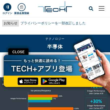
ログイン
新規会員登録
お知らせ
プライバシーポリシーを一部改訂しました
テクノロジー
半導体
CLOSE
TECH+
テクノロジー
半導体
Armの次世代IPの詳細が判明 - Cortex-Xの最初のユーザーはSamsung