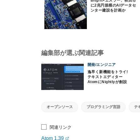
Bitgrit×エスツー、秋田市
に2兆円規模のAIデータセ
ンター建設を計画か
編集部が選ぶ関連記事
開発/エンジニア
逸早く新機能をトライ!
テキストエディター
AtomにNightlyが創設
オープンソース
プログラミング言語
テ
関連リンク
Atom 1.39