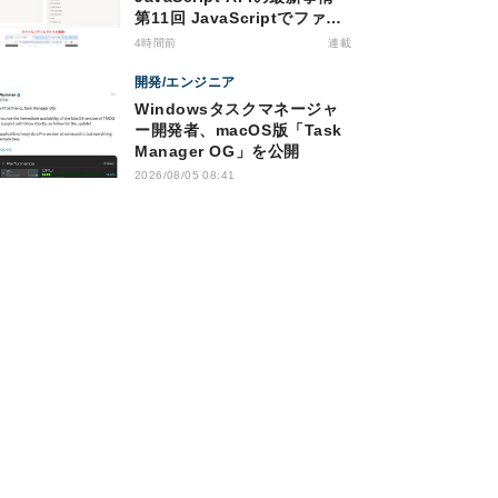
第11回 JavaScriptでファイ
ル管理！Origin Private File
4時間前
連載
Systemを活用する
開発/エンジニア
Windowsタスクマネージャ
ー開発者、macOS版「Task
Manager OG」を公開
2026/08/05 08:41