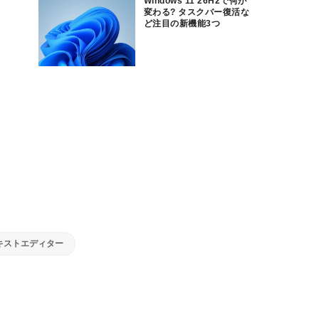
Windows 11 26H2で何が
変わる? タスクバー復活な
ど注目の新機能3つ
キストエディター