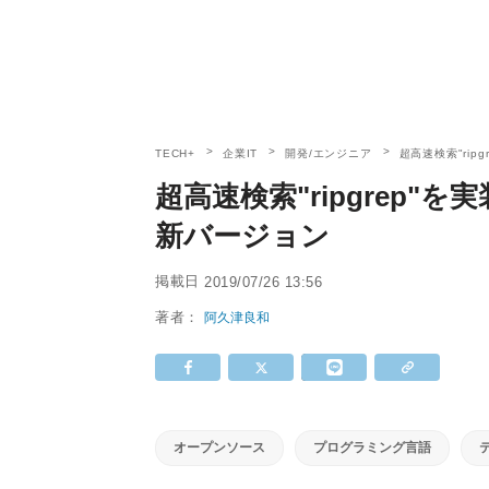
TECH+
企業IT
開発/エンジニア
超高速検索"rip
超高速検索"ripgrep"
新バージョン
掲載日
2019/07/26 13:56
著者：
阿久津良和
オープンソース
プログラミング言語