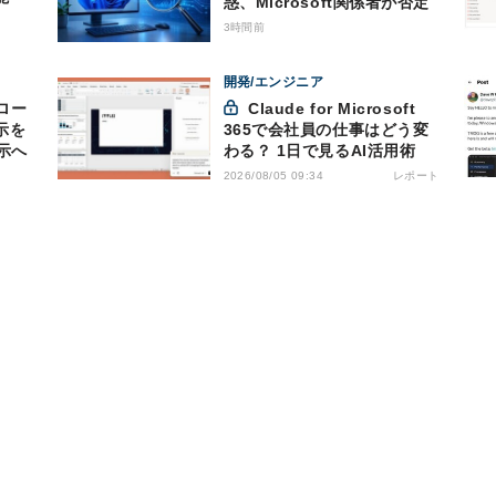
惑、Microsoft関係者が否定
3時間前
開発/エンジニア
プロー
Claude for Microsoft
示を
365で会社員の仕事はどう変
示へ
わる？ 1日で見るAI活用術
レポート
2026/08/05 09:34