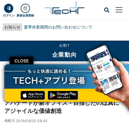
ログイン
新規会員登録
お知らせ
夏季休業期間のお問い合わせについて
企業IT
企業動向
CLOSE
TECH+
企業IT
企業動向
アバナードが新オフィス - 目指したのは真にアジャイルな価値創造
レポート
アバナードが新オフィス - 目指したのは真に
アジャイルな価値創造
掲載日
2019/06/25 08:45