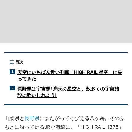
目次
天空にいちばん近い列車「HIGH RAIL 星空」に乗
1
ってきた!
長野県は宇宙県! 満天の星空と、数多くの宇宙施
2
設に酔いしれよう!
山梨県と
長野県
にまたがってそびえる八ヶ岳。そのふ
もとに沿って走るJR小海線に、「HIGH RAIL 1375」