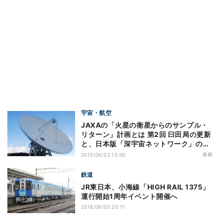
宇宙・航空
JAXAの「火星の衛星からのサンプル・
リターン」計画とは 第2回 臼田局の更新
と、日本版「深宇宙ネットワーク」の必
要性
連載
2015/06/22 12:00
鉄道
JR東日本、小海線「HIGH RAIL 1375」
運行開始1周年イベント開催へ
2018/06/05 20:11