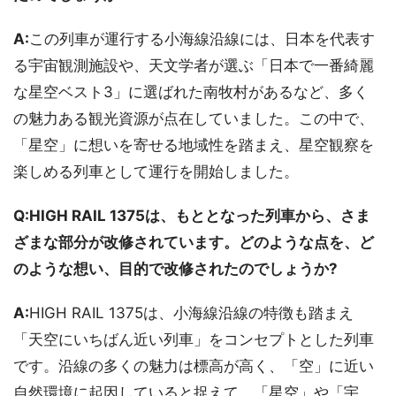
A:
この列車が運行する小海線沿線には、日本を代表す
る宇宙観測施設や、天文学者が選ぶ「日本で一番綺麗
な星空ベスト3」に選ばれた南牧村があるなど、多く
の魅力ある観光資源が点在していました。この中で、
「星空」に想いを寄せる地域性を踏まえ、星空観察を
楽しめる列車として運行を開始しました。
Q:HIGH RAIL 1375は、もととなった列車から、さま
ざまな部分が改修されています。どのような点を、ど
のような想い、目的で改修されたのでしょうか?
A:
HIGH RAIL 1375は、小海線沿線の特徴も踏まえ
「天空にいちばん近い列車」をコンセプトとした列車
です。沿線の多くの魅力は標高が高く、「空」に近い
自然環境に起因していると捉えて、「星空」や「宇