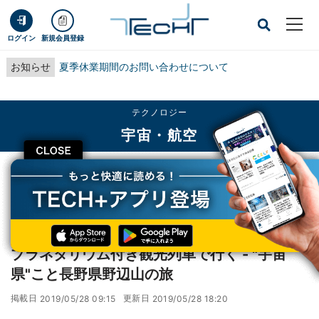
ログイン
新規会員登録
お知らせ
夏季休業期間のお問い合わせについて
テクノロジー
宇宙・航空
CLOSE
TECH+
テクノロジー
宇宙・航空
プラネタリウム付き観光列車で行く - "宇宙県"こと長野県野辺山の旅
レポート
プラネタリウム付き観光列車で行く - "宇宙
県"こと長野県野辺山の旅
掲載日
更新日
2019/05/28 09:15
2019/05/28 18:20