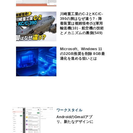
川崎重工業のC-2とKC/C-
390の脚はなぜ違う? - 降
着装置は複雑怪奇(5)|軍用
輸送機(10) - 航空機の技術
とメカニズムの裏側(549)
Microsoft、Windows 11
の32GB推奨を削除 8GB最
適化を進める狙いとは
ワークスタイル
AndroidのGmailアプ
リ、新たなデザインに