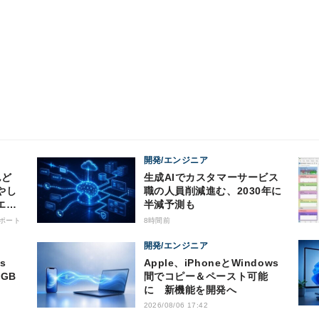
開発/エンジニア
生成AIでカスタマーサービス
やし
職の人員削減進む、2030年に
エン
半減予測も
の8
ポート
8時間前
開発/エンジニア
Apple、iPhoneとWindows
GB
間でコピー＆ペースト可能
に 新機能を開発へ
2026/08/06 17:42