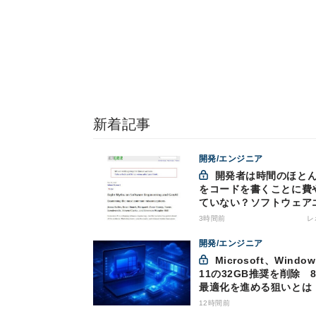
新着記事
開発/エンジニア
開発者は時間のほとんど
をコードを書くことに費
ていない？ソフトウェア
ジニアリングにおけるAI
3時間前
レ
つの神話への賛否
開発/エンジニア
Microsoft、Windows
11の32GB推奨を削除 8
最適化を進める狙いとは
12時間前