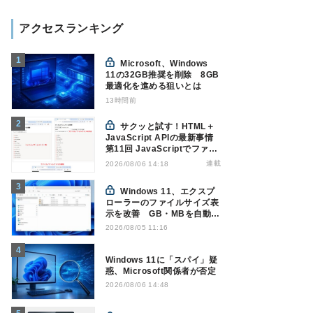
アクセスランキング
Microsoft、Windows
11の32GB推奨を削除 8GB
最適化を進める狙いとは
13時間前
サクッと試す！HTML＋
JavaScript APIの最新事情
第11回 JavaScriptでファイ
ル管理！Origin Private File
連載
2026/08/06 14:18
Systemを活用する
Windows 11、エクスプ
ローラーのファイルサイズ表
示を改善 GB・MBを自動表
示へ
2026/08/05 11:16
Windows 11に「スパイ」疑
惑、Microsoft関係者が否定
2026/08/06 14:48