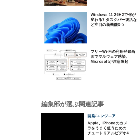
Windows 11 26H2で何が
変わる? タスクバー復活な
ど注目の新機能3つ
フリーWi-Fiの利用登録画
面でマルウェア感染、
Microsoftが注意喚起
編集部が選ぶ関連記事
開発/エンジニア
Apple、iPhoneのカメ
ラをうまく使うための
チュートリアルビデオ4
本公開