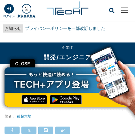
ログイン
新規会員登録
お知らせ
プライバシーポリシーを一部改訂しました
企業IT
開発/エンジニア
CLOSE
TECH+
企業IT
開発/エンジニア
Ubuntuシェア増加 - 9月OSシェア
Ubuntuシェア増加 - 9月OSシェア
掲載日
2018/10/03 09:18
著者：
後藤大地