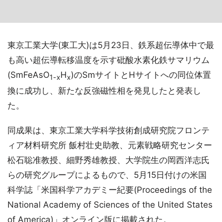
東京工業大学(東工大)は5月23日、鉄系超伝導体中で最
も高い超伝導転移温度を示す砒酸水素化鉄サマリウム
(SmFeAsO
H
)のSmサイトとHサイトへの同位体置
1-x
x
換に成功し、新たな反強磁性相を発見したと発表し
た。
同成果は、東京工業大学科学技術創成研究院フロンテ
ィア材料研究所 飯村壮史助教、元素戦略研究センター
松石聡准教授、細野秀雄教授、大学院生の岡西洋志氏
らの研究グループによるもので、5月15日付けの米国
科学誌「米国科学アカデミー紀要(Proceedings of the
National Academy of Sciences of the United States
of America)」オンライン版に掲載された。