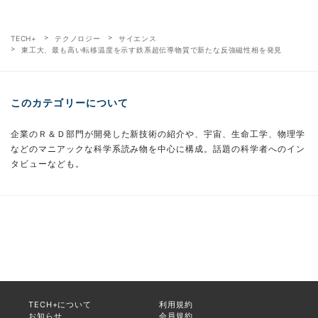
TECH+
テクノロジー
サイエンス
東工大、最も高い転移温度を示す鉄系超伝導物質で新たな反強磁性相を発見
このカテゴリーについて
企業のＲ＆Ｄ部門が開発した新技術の紹介や、宇宙、生命工学、物理学
などのマニアックな科学系読み物を中心に構成。話題の科学者へのイン
タビューなども。
TECH+について
利用規約
お知らせ
会員規約