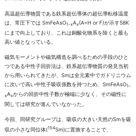
高温超伝導物質である鉄系超伝導体の超伝導転移温度
は、常圧下では SmFeAsO
A
(A=H or F)が示す58K
1-x
x
にまで向上しており、これは銅酸化物系を除くと最も
高い値となっている。
磁気モーメントや磁気構造を調べるための手段のひと
つである中性子回折法は、鉄系超伝導物質の発見当初
から用いられてきたが、Smは全元素中でガドリニウム
に次いで高い中性子吸収係数を持つため、SmFeAsO
1-
A
からの回折中性子数が極端に少なく、その磁性に
x
x
関しては研究が進んでいなかった。
今回、同研究グループは、吸収の大きい天然のSmを吸
154
収の小さな同位体(
Sm)に置換することで、