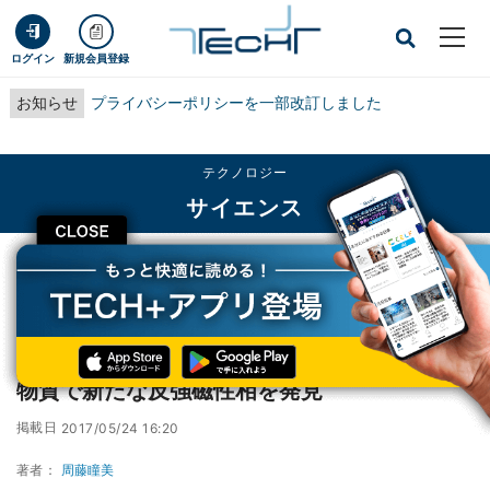
ログイン
新規会員登録
お知らせ
プライバシーポリシーを一部改訂しました
テクノロジー
サイエンス
CLOSE
TECH+
テクノロジー
サイエンス
東工大、最も高い転移温度を示す鉄系超伝導物質で新たな反強磁性相を発見
東工大、最も高い転移温度を示す鉄系超伝導
物質で新たな反強磁性相を発見
掲載日
2017/05/24 16:20
著者：
周藤瞳美