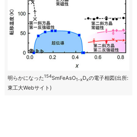
154
明らかになった
SmFeAsO
D
の電子相図(出所:
1-x
x
東工大Webサイト)