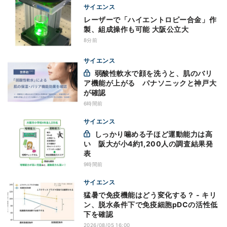
サイエンス
レーザーで「ハイエントロピー合金」作
製、組成操作も可能 大阪公立大
8分前
サイエンス
弱酸性軟水で顔を洗うと、肌のバリ
ア機能が上がる パナソニックと神戸大
が確認
6時間前
サイエンス
しっかり噛める子ほど運動能力は高
い 阪大が小4約1,200人の調査結果発
表
9時間前
サイエンス
猛暑で免疫機能はどう変化する？ - キリ
ン、脱水条件下で免疫細胞pDCの活性低
下を確認
2026/08/05 16:00