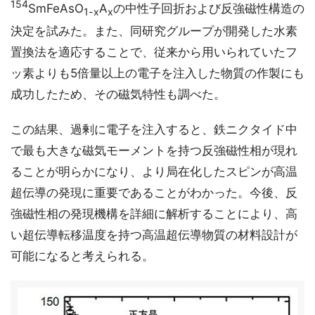
154
SmFeAsO
A
の中性子回折および反強磁性構造の
1-x
x
決定を試みた。また、同研究グループが開発した水素
置換法を適応することで、従来から用いられていたフ
ッ素よりも5倍量以上の電子を注入した物質の作製にも
成功したため、その磁気特性も調べた。
この結果、過剰に電子を注入すると、鉄ニクタイド中
で最も大きな磁気モーメントを持つ反強磁性相が現れ
ることが明らかになり、より局在化したスピンが高温
超伝導の発現に重要であることがわかった。今後、反
強磁性相の発現機構を詳細に解析することにより、高
い超伝導転移温度を持つ高温超伝導物質の材料設計が
可能になると考えられる。