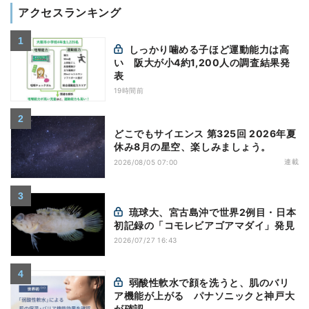
アクセスランキング
しっかり噛める子ほど運動能力は高
い 阪大が小4約1,200人の調査結果発
表
19時間前
どこでもサイエンス 第325回 2026年夏
休み8月の星空、楽しみましょう。
連載
2026/08/05 07:00
琉球大、宮古島沖で世界2例目・日本
初記録の「コモレビアゴアマダイ」発見
2026/07/27 16:43
弱酸性軟水で顔を洗うと、肌のバリ
ア機能が上がる パナソニックと神戸大
が確認