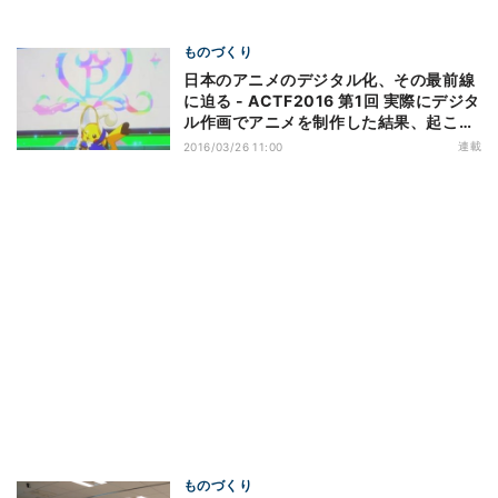
ものづくり
日本のアニメのデジタル化、その最前線
に迫る - ACTF2016 第1回 実際にデジタ
ル作画でアニメを制作した結果、起こっ
たこと - オー・エル・エム
連載
2016/03/26 11:00
ものづくり