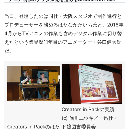
当日、登壇したのは同社・大阪スタジオで制作進行と
プロデューサーを務めるはたなかたいち氏と、2016年
4月からTVアニメの作業も含めデジタル作業に切り替
えたという業界歴11年目のアニメーター・谷口健太氏
だ。
Creators in Packの実績
(c) 施川ユウキ／一迅社・
Creators in Packのはた
ド嬢図書委員会