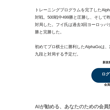
トレーニングプログラムを完了したAlp
対戦。500戦中499勝と圧勝し、そし
対局した。フイ氏は過去3回ヨーロッパチ
勝と完勝した。
初めてプロ棋士に勝利したAlphaGo
九段と対局する予定だ。
新規
ログ
会員
AIが勧める、あなたのための会員