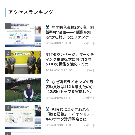
アクセスランキング
年間購入金額20%増、利
益率8pt改善——“顧客を知
る”から始まったファンケル
の通販変革と、次に見据える
レポート
2026/08/07 09:00
オムニチャネル
NTTタウンページ、マーケテ
ィング用途拡大に向けiタウ
ンDBの機能を強化 - その狙
いとは
レポート
2026/02/13 12:00
なぜ西武ライオンズの観
客動員数は112％増えたのか
- 12球団トップを実現した戦
略の全貌
レポート
2026/03/26 11:11
AI時代にこそ問われる
「勘と経験」、イオンリテー
ルのデータ活用戦略とは
レポート
2026/07/30 09:00