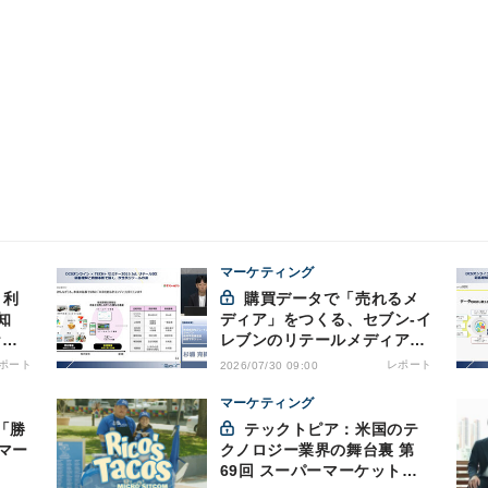
マーケティング
購買データで「売れるメ
知
ディア」をつくる、セブン-イ
ケル
レブンのリテールメディア戦
える
略
ポート
レポート
2026/07/30 09:00
マーケティング
「勝
テックトピア：米国のテ
マー
クノロジー業界の舞台裏 第
69回 スーパーマーケットが