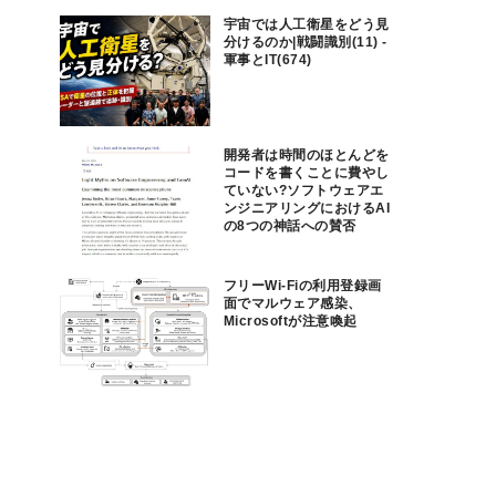
宇宙では人工衛星をどう見
分けるのか|戦闘識別(11) -
軍事とIT(674)
開発者は時間のほとんどを
コードを書くことに費やし
ていない?ソフトウェアエ
ンジニアリングにおけるAI
の8つの神話への賛否
フリーWi-Fiの利用登録画
面でマルウェア感染、
Microsoftが注意喚起