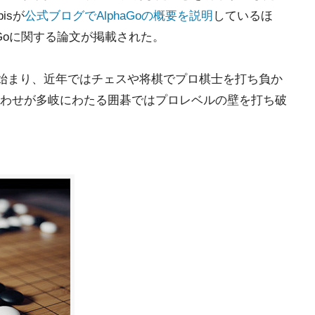
bisが
公式ブログでAlphaGoの概要を説明
しているほ
haGoに関する論文が掲載された。
に始まり、近年ではチェスや将棋でプロ棋士を打ち負か
わせが多岐にわたる囲碁ではプロレベルの壁を打ち破