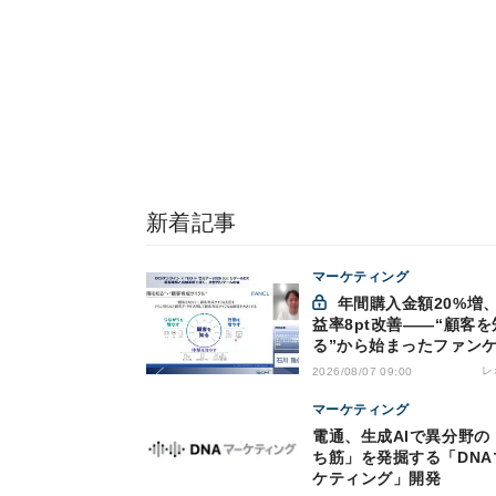
新着記事
マーケティング
年間購入金額20%増、利
益率8pt改善——“顧客を
る”から始まったファン
の通販変革と、次に見据
レ
2026/08/07 09:00
オムニチャネル
マーケティング
電通、生成AIで異分野の
ち筋」を発掘する「DNA
ケティング」開発