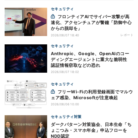
セキュリティ
フロンティアAIでサイバー攻撃が高
速化、アクセンチュアが警鐘「防御中心
からの脱却を」
レポート
2026/08/07 18:40
セキュリティ
Anthropic、Google、OpenAIのコー
ディングエージェントに重大な脆弱性
認証情報窃取などの恐れ
2026/08/07 18:02
セキュリティ
フリーWi-Fiの利用登録画面でマルウ
ェア感染、Microsoftが注意喚起
2026/08/06 10:00
セキュリティ対策
ダークパターン対策協会、日本生命「ち
ょこつみ・スマホ年金」申込フローを
NDD認定