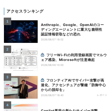
アクセスランキング
Anthropic、Google、OpenAIのコー
ディングエージェントに重大な脆弱性
認証情報窃取などの恐れ
2026/08/07 18:02
フリーWi-Fiの利用登録画面でマルウ
ェア感染、Microsoftが注意喚起
2026/08/06 10:00
フロンティアAIでサイバー攻撃が高
速化、アクセンチュアが警鐘「防御中心
からの脱却を」
レポート
2026/08/07 18:40
Copilot悪用の新たなサイバー攻撃、