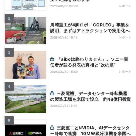
レポート
2026/08/06 06:00
川崎重工が4脚ロボ「CORLEO」事業を
説明、まずはアトラクションで実用化へ
レポート
2026/07/30 18:15
「aiboは終わりません」。ソニー責
任者が語る発表の真相と“次の章”
レポート
2026/06/30 15:00
三菱電機、データセンター冷却機器
の製造工場を米国で設立 約48億円投資
2026/07/31 11:50
三菱重工とNVIDIA、AIデータセンタ
ー冷却で連携 10MW級冷凍機を米国へ