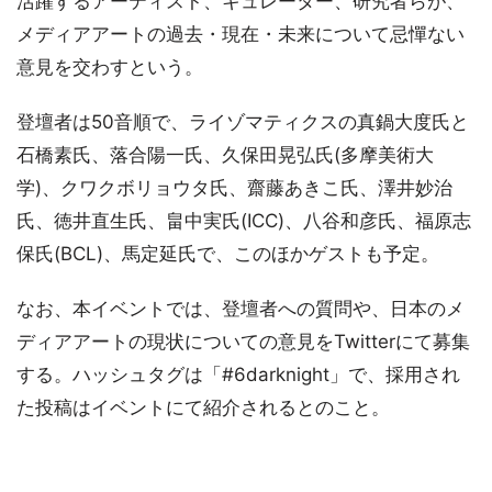
活躍するアーティスト、キュレーター、研究者らが、
メディアアートの過去・現在・未来について忌憚ない
意見を交わすという。
登壇者は50音順で、ライゾマティクスの真鍋大度氏と
石橋素氏、落合陽一氏、久保田晃弘氏(多摩美術大
学)、クワクボリョウタ氏、齋藤あきこ氏、澤井妙治
氏、徳井直生氏、畠中実氏(ICC)、八谷和彦氏、福原志
保氏(BCL)、馬定延氏で、このほかゲストも予定。
なお、本イベントでは、登壇者への質問や、日本のメ
ディアアートの現状についての意見をTwitterにて募集
する。ハッシュタグは「#6darknight」で、採用され
た投稿はイベントにて紹介されるとのこと。