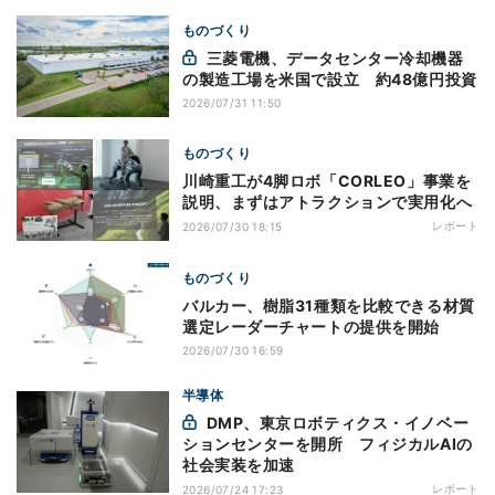
ものづくり
三菱電機、データセンター冷却機器
の製造工場を米国で設立 約48億円投資
2026/07/31 11:50
ものづくり
川崎重工が4脚ロボ「CORLEO」事業を
説明、まずはアトラクションで実用化へ
レポート
2026/07/30 18:15
ものづくり
バルカー、樹脂31種類を比較できる材質
選定レーダーチャートの提供を開始
2026/07/30 16:59
半導体
DMP、東京ロボティクス・イノベー
ションセンターを開所 フィジカルAIの
社会実装を加速
レポート
2026/07/24 17:23