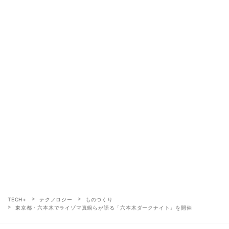
TECH+
テクノロジー
ものづくり
東京都・六本木でライゾマ真鍋らが語る「六本木ダークナイト」を開催