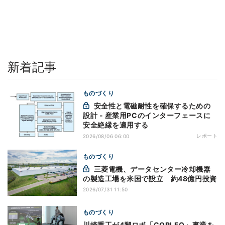
新着記事
ものづくり
安全性と電磁耐性を確保するための
設計 - 産業用PCのインターフェースに
安全絶縁を適用する
レポート
2026/08/06 06:00
ものづくり
三菱電機、データセンター冷却機器
の製造工場を米国で設立 約48億円投資
2026/07/31 11:50
ものづくり
川崎重工が4脚ロボ「CORLEO」事業を