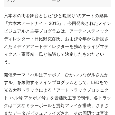
アル
ージ
六本木の街を舞台とした"ひと晩限り"のアートの祭典
「六本木アートナイト 2015」。今回発表されたメイン
ビジュアルと主要プログラムは、アーティスティック
ディレクター・日比野克彦氏、および今年から新設さ
れたメディアアートディレクターを務めるライゾマテ
ィクス・齋藤精一氏と協議して決定したものだとい
う。
開催テーマ「ハルはアケボノ ひかルつながルさんか
すル」を象徴するメインプログラムとして、LEDをで
光る大型トラックによる「アートトラックプロジェク
ト ハル号 アケボノ号」を齋藤氏主導で制作。各トラッ
クは巨大なミラーボールと提灯アレイが搭載。さまざ
まなデータがビジュアライズされ、その周辺では音楽