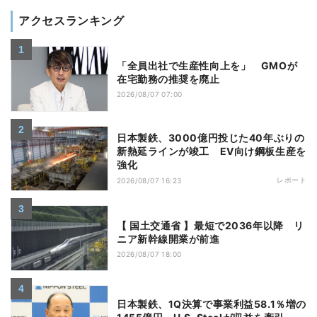
アクセスランキング
「全員出社で生産性向上を」 GMOが
在宅勤務の推奨を廃止
2026/08/07 07:00
日本製鉄、3000億円投じた40年ぶりの
新熱延ラインが竣工 EV向け鋼板生産を
強化
レポート
2026/08/07 16:23
【 国土交通省 】最短で2036年以降 リ
ニア新幹線開業が前進
2026/08/07 18:00
日本製鉄、1Q決算で事業利益58.1％増の