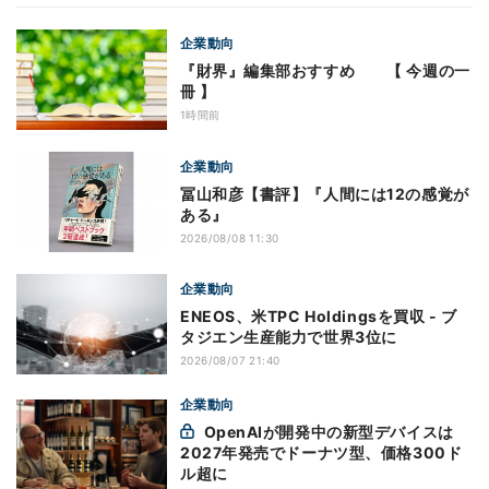
企業動向
『財界』編集部おすすめ 【 今週の一
冊 】
1時間前
企業動向
冨山和彦【書評】『人間には12の感覚が
ある』
2026/08/08 11:30
企業動向
ENEOS、米TPC Holdingsを買収 - ブ
タジエン生産能力で世界3位に
2026/08/07 21:40
企業動向
OpenAIが開発中の新型デバイスは
2027年発売でドーナツ型、価格300ド
ル超に