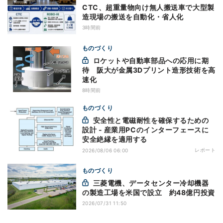
CTC、超重量物向け無人搬送車で大型製
造現場の搬送を自動化・省人化
3時間前
ものづくり
ロケットや自動車部品への応用に期
待 阪大が金属3Dプリント造形技術を高
速化
8時間前
ものづくり
安全性と電磁耐性を確保するための
設計 - 産業用PCのインターフェースに
安全絶縁を適用する
レポート
2026/08/06 06:00
ものづくり
三菱電機、データセンター冷却機器
の製造工場を米国で設立 約48億円投資
2026/07/31 11:50