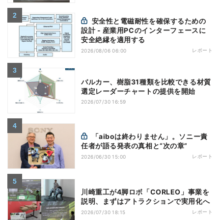
安全性と電磁耐性を確保するための
設計 - 産業用PCのインターフェースに
安全絶縁を適用する
レポート
2026/08/06 06:00
バルカー、樹脂31種類を比較できる材質
選定レーダーチャートの提供を開始
2026/07/30 16:59
「aiboは終わりません」。ソニー責
任者が語る発表の真相と“次の章”
レポート
2026/06/30 15:00
川崎重工が4脚ロボ「CORLEO」事業を
説明、まずはアトラクションで実用化へ
レポート
2026/07/30 18:15