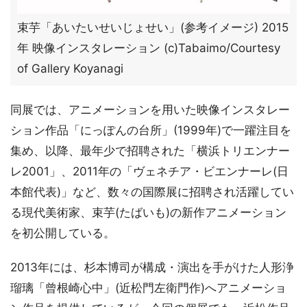
束芋「あいたいせいじょせい」(参考イメージ) 2015
年 映像インスタレーション (c)Tabaimo/Courtesy
of Gallery Koyanagi
同展では、アニメーションを用いた映像インスタレー
ション作品「にっぽんの台所」(1999年)で一躍注目を
集め、以降、最年少で招聘された「横浜トリエンナー
レ2001」、2011年の「ヴェネチア・ビエンナーレ(日
本館代表)」など、数々の国際展に招聘され活躍してい
る現代美術家、束芋(たばいも)の新作アニメーション
を初公開している。
2013年には、杉本博司が構成・演出を手がけた人形浄
瑠璃「曾根崎心中」(近松門左衛門作)へアニメーショ