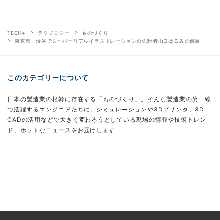
TECH+
テクノロジー
ものづくり
東京都・渋谷でスーパーリアルイラストレーションの先駆者山口はるみの個展
このカテゴリーについて
日本の製造業の根幹に存在する「ものづくり」。そんな製造業の第一線
で活躍するエンジニアたちに、シミュレーションや3Dプリンタ、3D
CADの活用などで大きく変わろうとしている現場の情報や技術トレン
ド、ホットなニュースをお届けします