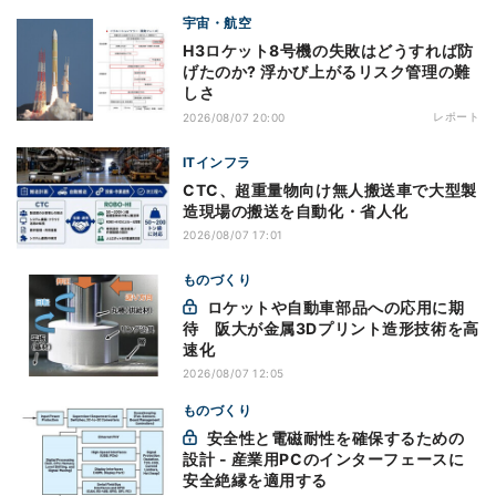
宇宙・航空
H3ロケット8号機の失敗はどうすれば防
げたのか? 浮かび上がるリスク管理の難
しさ
レポート
2026/08/07 20:00
ITインフラ
CTC、超重量物向け無人搬送車で大型製
造現場の搬送を自動化・省人化
2026/08/07 17:01
ものづくり
ロケットや自動車部品への応用に期
待 阪大が金属3Dプリント造形技術を高
速化
2026/08/07 12:05
ものづくり
安全性と電磁耐性を確保するための
設計 - 産業用PCのインターフェースに
安全絶縁を適用する