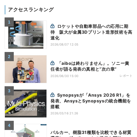
アクセスランキング
ロケットや自動車部品への応用に期
待 阪大が金属3Dプリント造形技術を高
速化
2026/08/07 12:05
「aiboは終わりません」。ソニー責
任者が語る発表の真相と“次の章”
レポート
2026/06/30 15:00
Synopsysが「Ansys 2026 R1」を
発表、AnsysとSynopsysの統合機能を
搭載
2026/03/16 21:26
バルカー、樹脂31種類を比較できる材質