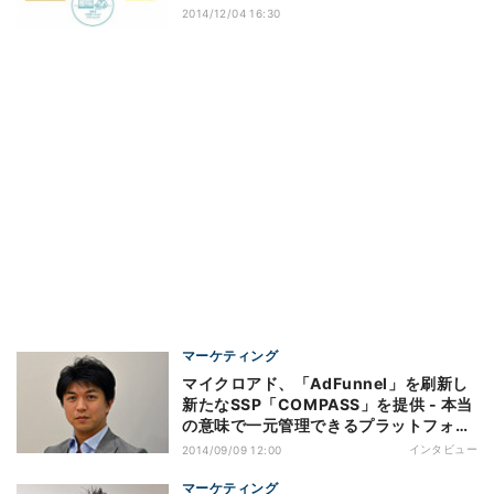
2014/12/04 16:30
マーケティング
マイクロアド、「AdFunnel」を刷新し
新たなSSP「COMPASS」を提供 - 本当
の意味で一元管理できるプラットフォー
ムを提供する"
インタビュー
2014/09/09 12:00
マーケティング